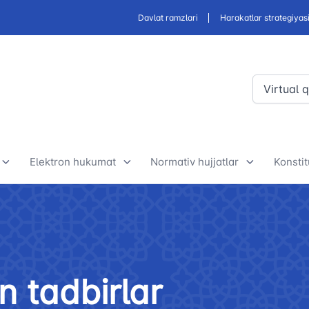
Davlat ramzlari
Harakatlar strategiyas
Virtual 
Elektron hukumat
Normativ hujjatlar
Konstit
Elektron hukumat doirasida
Ishlab chiqiladigan qonun
O‘zb
amalga oshirilayotgan loyihalar
hujjatlari va normativ hujjatlar
Kons
alar
loyihasi
mohiy
Davlat tashkilotlari bilan
n tadbirlar
derlar
hamkorlik
Normativ-huquqiy hujjatlar
O‘zb
loyihalari muhokamasi
Kons