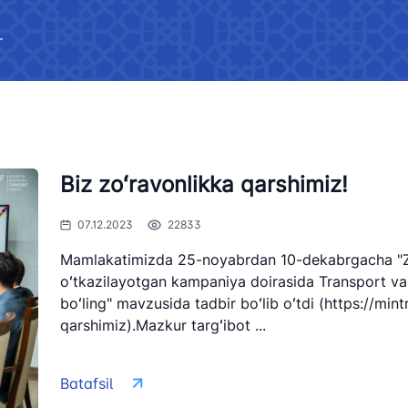
a
Murojaatlarni ko’rib chiqish
mohiy
tartibi
Davlat organlari yuridik va
r
i mumkin bo‘lmagan
jismoniy shaxslar, xalqaro
Ishon
‘yxati
Logistika samaradorligi indeksi
tashkilotlar bilan o'zaro
bo'yicha ochiq ma'lumotlar
hamkorlik
ligi faoliyati
xborotlar roʻyxati
O'z kuchini yo'qotgan normati
huquqiy hujjatlar
ligining faoliyati
Biz zoʻravonlikka qarshimiz!
eklangan axborotlar
Xalqaro shartnomalar to'g'ris
axborotlar
07.12.2023
22833
 akkreditatsiya
Mamlakatimizda 25-noyabrdan 10-dekabrgacha "Zoʻ
Tarmoqlarning holati,
oʻtkazilayotgan kampaniya doirasida Transport vazi
rivojlantirish dinamikasi,
rligi rasmiy veb-
boʻling" mavzusida tadbir boʻlib oʻtdi (https://min
ko'rsatkichlar
htirish majburiy
qarshimiz).Mazkur targʻibot ...
lar ro‘yxati
rligining ochiq
Batafsil
ash majlislarida