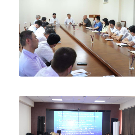
Ishonch telefon raqami
Aholini favqul
1062
to'g'ri harakat
o'rgatuvchi fo