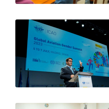
hujjatlariga muvofiq ochiq
axborot izlas
ma'lumotlar
Muvofiqlashtiruvchi maslahat
oshirayotgan j
organlari
yuridik shaxsla
Ma'naviyat va ma'rifat
tartibi
Ichki audit bo'limi tomonidan
amalga oshirilgan ishlar
Press-relizlar
Rahbar nutqlar
Axborot xizmat
"Uzbekistan Airways
Axborot olish 
ko'rib chiqish t
Ishonch telefon raqami
Davlat dasturl
+998 (78) 140-02-00
Salomatlik ruk
"Toshshahartransxi
Hisobot