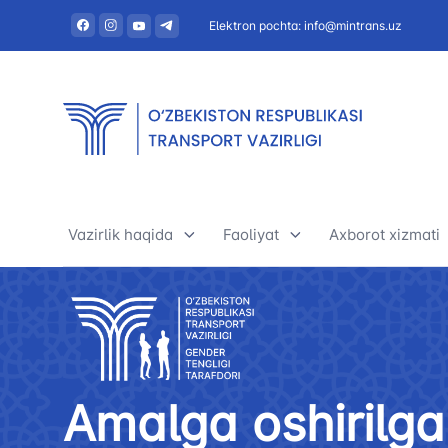
Elektron pochta: info@mintrans.uz
Vazirlik haqida
Faoliyat
Axborot xizmati
Vazirlik haqida
Avtomobil transporti
Yangiliklar
Rahbariyat
Daryo transporti
Foydali maqol
Amalga oshirilga
Tashkiliy tuzilma
Daryo transporti
E’lonlar va ten