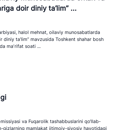
elefon raqami
ga doir diniy ta’lim” ...
) 200-02-04
 207-67-68
arbiyasi, halol mehnat, oilaviy munosabatlarda
ir diniy ta’lim” mavzusida Toshkent shahar bosh
 maʼrifat soati ...
gi
issiyasi va Fuqarolik tashabbuslarini qo‘llab-
n-qizlarning mamlakat ijtimoiy-siyosiy hayotidagi