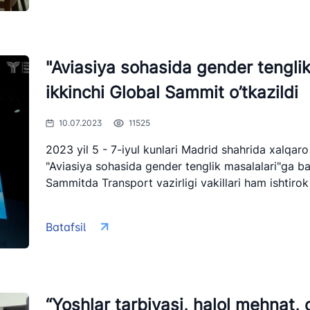
hni amalga
ismoniy yoki
rning hozir bo‘lish
"Aviasiya sohasida gender tengli
ikkinchi Global Sammit o’tkazildi
i va bayonotlari
10.07.2023
11525
2023 yil 5 - 7-iyul kunlari Madrid shahrida xalqaro
i bilan bog’lanish
"Aviasiya sohasida gender tenglik masalalari"ga ba
" AJ
"O'zbekiston temir yo'llari" AJ
"Uzbekis
Sammitda Transport vazirligi vakillari ham ishtiro
uchun so'rovlarni
artibi
Ishonch telefon raqami
Ishonch t
Batafsil
ari
+998 (71) 237-99-98
+998 (55)
ni
zmat" AJ
"O'zavtovokzal servis" MCHJ
Avtomobil
“Yoshlar tarbiyasi, halol mehnat,