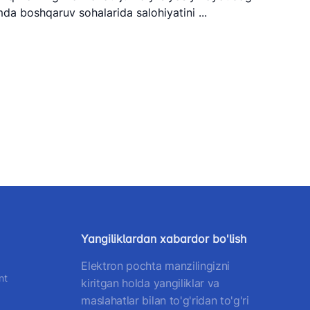
amda boshqaruv sohalarida salohiyatini ...
Yangiliklardan xabardor bo'lish
Elektron pochta manzilingizni
nt
kiritgan holda yangiliklar va
maslahatlar bilan to'g'ridan to'g'ri