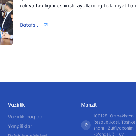
roli va faolligini oshirish, ayollarning hokimiyat h
Batafsil
Vazirlik
Manzil
100128, Oʼzbekiston
Vazirlik haqida
Respublikasi, Toshke
Yangiliklar
shahri, Zulfiyaxonim
ko'chasi, 3 - uy
Bo'sh ish o'rinlari