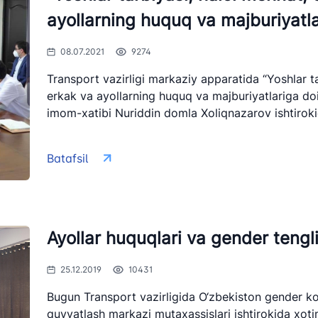
Ishonch telefon raqami
Ishonch t
ayollarning huquq va majburiyatlari
odda vaziyatlarda
+998 (71) 207-87-00
+998 (71
 qilishga
ydali havolalar
08.07.2021
9274
+998 (71) 207-87-02
+998 (71)
Transport vazirligi markaziy apparatida “Yoshlar t
034
erkak va ayollarning huquq va majburiyatlariga do
imom-xatibi Nuriddin domla Xoliqnazarov ishtirokida
Batafsil
Ayollar huquqlari va gender tengli
25.12.2019
10431
Bugun Transport vazirligida O‘zbekiston gender kom
quvvatlash markazi mutaxassislari ishtirokida xoti