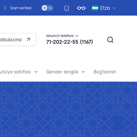
O‘zb
i
Sayt xaritasi
Ishonch telefoni:
qabulxona
71-202-22-55 (1167)
utsiya sahifasi
Gender tenglik
Bog'lanish
ekiston Respublikasi
Umumiy ma'lumotlar
titutsiyasining mazmun-
Gender tenglik-asosiy inson
ati (broshyuralar)
huquqlaridan biri
ekiston Respublikasi
Yurtimizda gender tenglikni
titutsiyasining mazmun-