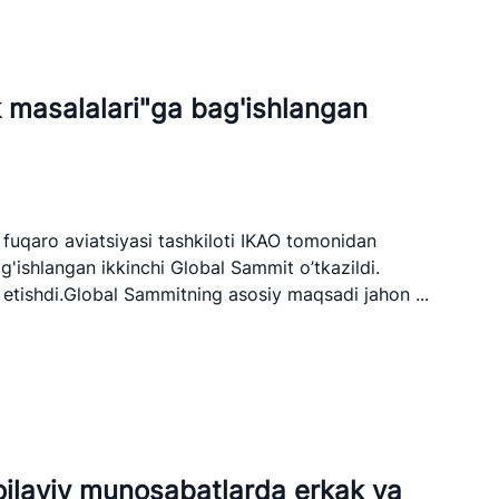
k masalalari"ga bag'ishlangan
 fuqaro aviatsiyasi tashkiloti IKAO tomonidan
g'ishlangan ikkinchi Global Sammit o’tkazildi.
tan Airports" AJ
k etishdi.Global Sammitning asosiy maqsadi jahon ...
elefon raqami
 501-47-09
 yo'llari qo'mitasi
 oilaviy munosabatlarda erkak va