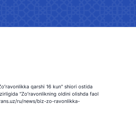
ta'minlash strategiyasi
ati (flayerlar)
Me'yoriy hujjatlar
ch telefoni
Vazirlikda gender siyosati
Ko'rsatkichlar
v-
Amalga oshirilgan tadbirlar
ida
Gender tenglikka oid me'yoriy
hujjatlarni ishlab chiqish
ravonlikka qarshi 16 kun" shiori ostida
Gender tenglik mediagalereya
rligida "Zoʻravonlikning oldini olishda faol
trans.uz/ru/news/biz-zo-ravonlikka-