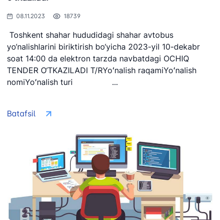
08.11.2023
18739
Toshkent shahar hududidagi shahar avtobus
yo‘nalishlarini biriktirish bo‘yicha 2023-yil 10-dekabr
soat 14:00 da elektron tarzda navbatdagi OCHIQ
TENDER O‘TKAZILADI T/RYoʻnalish raqamiYoʻnalish
nomiYoʻnalish turi ...
Batafsil