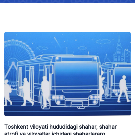
Toshkent viloyati hududidagi shahar, shahar
atrofi va viloyatlar ichidagi shaharlararo