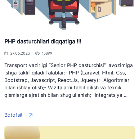
"Uzbekistan
"O'zbekiston
"Uzbekistan
Airways" AJ
temir yo'llari"
Airports" AJ
AJ
Ishonch telefon
Ishonch telefon
Ishonch telefon
raqami
raqami
raqami
PHP dasturchilari diqqatiga !!!
+998 (78) 140-
+998 (55) 501-
+998 (71) 237-
02-00
47-09
27.06.2023
15899
99-98
Transport vazirligi “Senior PHP dasturchisi” lavozimiga
ishga taklif qiladi.Talablar:- PHP (Laravel, Html, Css,
"Toshshahartransxizmat"
"O'zavtovokzal
Avtomobil
Bootstrap, Javascript, React.Js, Jquery);- Algoritmlar
AJ
servis" MCHJ
yo'llari
qo'mitasi
bilan ishlay olish;- Vazifalarni tahlil qilish va texnik
qismlarga ajratish bilan shug‘ullanish;- Integratsiya ...
Ishonch telefon
Ishonch telefon
Ishonch telefon
raqami
raqami
raqami
Batafsil
1062
+998 (71) 207-
+998 (71) 200-
87-00
02-04
+998 (71) 207-