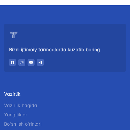
Bizni ijtimoiy tarmoqlarda kuzatib boring
Vazirlik
Vazirlik haqida
Yangiliklar
Bo'sh ish o'rinlari