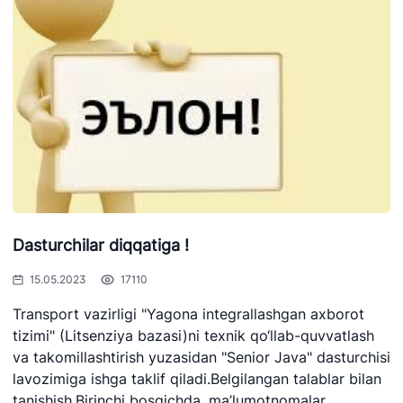
+998 (71) 207-
87-02
67-68
034
Dasturchilar diqqatiga !
15.05.2023
17110
Transport vazirligi "Yagona integrallashgan axborot
tizimi" (Litsenziya bazasi)ni texnik qo‘llab-quvvatlash
va takomillashtirish yuzasidan "Senior Java" dasturchisi
lavozimiga ishga taklif qiladi.Belgilangan talablar bilan
tanishish.Birinchi bosqichda, ma’lumotnomalar