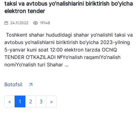
taksi va avtobus yo‘nalishlarini biriktirish bo‘yicha
elektron tender
24.11.2022
19148
Toshkent shahar hududidagi shahar yo‘nalishli taksi va
avtobus yo‘nalishlarni biriktirish bo‘yicha 2023-yilning
5-yanvar kuni soat 12:00 elektron tarzda OChIQ
TENDER O‘TKAZILADI №Yo‘nalish raqamiYo‘nalish
nomiYo‘nalish turi Shahar ...
Batafsil
«
1
2
3
»