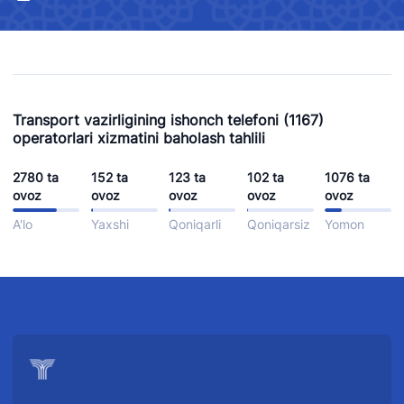
Transport vazirligining ishonch telefoni (1167)
operatorlari xizmatini baholash tahlili
2780 ta
152 ta
123 ta
102 ta
1076 ta
ovoz
ovoz
ovoz
ovoz
ovoz
A'lo
Yaxshi
Qoniqarli
Qoniqarsiz
Yomon
"Uzbekistan
"O'zbekiston
"Uzbekistan
Airways" AJ
temir yo'llari"
Airports" AJ
AJ