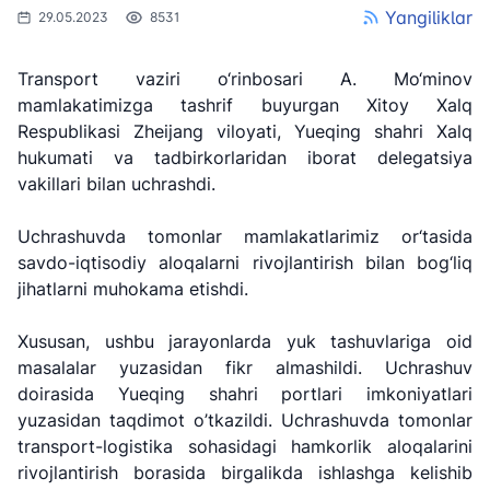
Yangiliklar
29.05.2023
8531
Transport vaziri o‘rinbosari A. Mo‘minov
mamlakatimizga tashrif buyurgan Xitoy Xalq
Respublikasi Zheijang viloyati, Yueqing shahri Xalq
hukumati va tadbirkorlaridan iborat delegatsiya
vakillari bilan uchrashdi.
Uchrashuvda tomonlar mamlakatlarimiz or‘tasida
savdo-iqtisodiy aloqalarni rivojlantirish bilan bog‘liq
jihatlarni muhokama etishdi.
Xususan, ushbu jarayonlarda yuk tashuvlariga oid
masalalar yuzasidan fikr almashildi. Uchrashuv
"Uzbekistan
"O'zbekiston
"Uzbekistan
doirasida Yueqing shahri portlari imkoniyatlari
Airways" AJ
temir yo'llari"
Airports" AJ
AJ
yuzasidan taqdimot o’tkazildi. Uchrashuvda tomonlar
transport-logistika sohasidagi hamkorlik aloqalarini
Ishonch telefon
Ishonch telefon
rivojlantirish borasida birgalikda ishlashga kelishib
Ishonch telefon
raqami
raqami