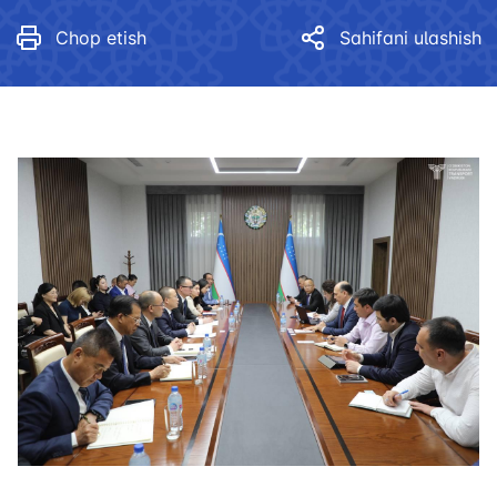
Chop etish
Sahifani ulashish