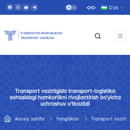
O‘zb
Transport vazirligida transport-logistika
sohasidagi hamkorlikni rivojlantirish bo’yicha
uchrashuv o’tkazildi
Asosiy sahifa
Yangiliklar