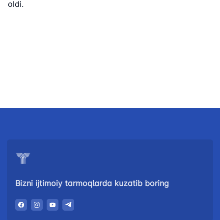
oldi.
raqami
+998 (78) 140-
+998 (55) 501-
+998 (71) 237-
02-00
47-09
99-98
"Toshshahartransxizmat"
"O'zavtovokzal
Avtomobil
AJ
servis" MCHJ
yo'llari
qo'mitasi
Ishonch telefon
Ishonch telefon
Ishonch telefon
raqami
raqami
raqami
1062
+998 (71) 207-
+998 (71) 200-
87-00
02-04
+998 (71) 207-
+998 (71) 207-
87-02
67-68
Bizni ijtimoiy tarmoqlarda kuzatib boring
034