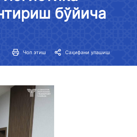
Юртимизда гендер тенгликни
нтириш бўйича
таъминлаш стратегияси
Меъёрий ҳужжатлар
Вазирликда гендер сиёсати
Кўрсаткичлар
Чоп этиш
Саҳифани улашиш
Амалга оширилган тадбирлар
Гендер тенгликка оид меъёрий
ҳужжатларни ишлаб чиқиш
Гендер тенглик медиагалерея