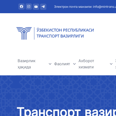
Электрон почта манзили: info@mintrans.
Вазирлик
Ахборот
Фаолият
ҳақида
хизмати
Дарё транспорти
Вазирлик ҳақида
Янгиликлар
Темир йўл транспорти
Раҳбарият
Фойдали мақола
Транспорт вази
Ҳаво транспорти
Марказий аппарат
Эълонлар ва тен