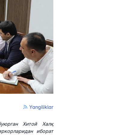
tan Airports" АЖ
лефон рақами
 501-47-09
ил йўллари
и
лефон рақами
) 200-02-04
 207-67-68
Yangiliklar
буюрган Хитой Халқ
иркорларидан иборат