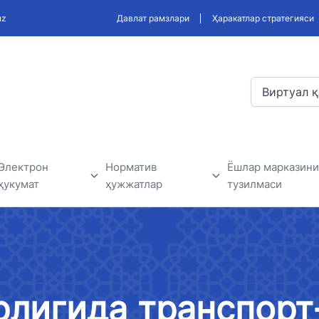
uz
Давлат рамзлари
Ҳаракатлар стратегияси
Виртуал қ
Электрон
Норматив
Ёшлар марказини
ҳукумат
ҳужжатлар
тузилмаси
Электрон ҳукумат доирасида
Ишлаб чиқиладиган қонун
Ёшлар маркази
амалга оширилаётган
ҳужжатлари, ва норматив
лар
лойиҳалар
ҳужжатлар лойиҳаси
рлигида транспорт
дерлар
Давлат ташкилотлари билан
Норматив-ҳуқуқий ҳужжатлар