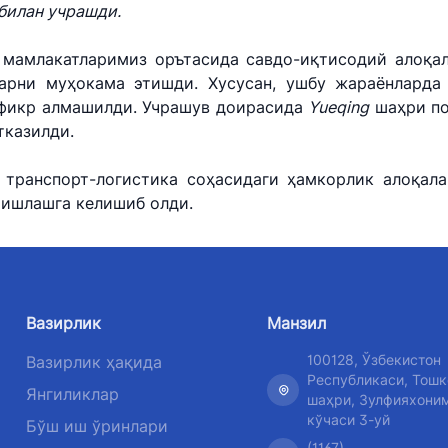
билан учрашди.
ри
 мамлакатларимиз орътасида савдо-иқтисодий алоқа
и
ларни муҳокама этишди. Хусусан, ушбу жараёнларда
 фикр алмашилди. Учрашув доирасида
Yueqing
шаҳри по
тказилди.
 транспорт-логистика соҳасидаги ҳамкорлик алоқал
 ишлашга келишиб олди.
Вазирлик
Манзил
100128, Ўзбекистон
Вазирлик ҳақида
Республикаси, Тошк
Янгиликлар
шаҳри, Зулфияхони
кўчаси 3-уй
Бўш иш ўринлари
(1167)