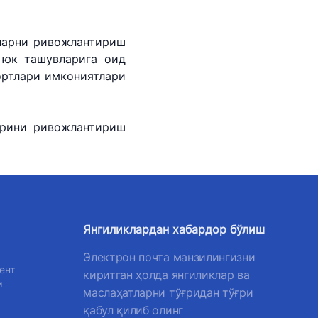
ларни ривожлантириш
 юк ташувларига оид
ртлари имкониятлари
арини ривожлантириш
Янгиликлардан хабардор бўлиш
Электрон почта манзилингизни
ент
киритган ҳолда янгиликлар ва
м
маслаҳатларни тўғридан тўғри
қабул қилиб олинг