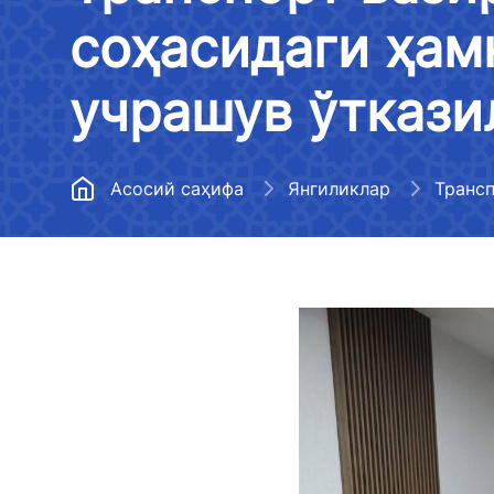
Метрополитен
соҳасидаги ҳам
Ҳудудий бошқармалар
Медиагалерея
Йўл хўжалигини
Тизимдаги ташкилотлар
Эълон қилиниши
учрашув ўткази
ривожлантириш
бўлмаган маълум
Меъёрий ҳужжатлар
Авиация ҳодисалари ва
Транспорт вазир
инцидентларини текшириш
Бўш иш ўринлари
тўғрисидаги ахб
Асосий саҳифа
Янгиликлар
бошқармаси
рўйхати
Давлат дастури
Транспорт вазирлиги
Транспорт вазир
фаолиятига оид ҳисобот (2022
Очиқ маълумотлар
фаолияти тўғрис
йил)
чекланган ахбор
Коррупцияга қарши курашиш
Транспорт вазирлиги
OAВ вакилларини
фаолиятига оид ҳисобот (2023
Коррупцияга оид мурожаатлар
қилиш
йил)
билан ишлаш регламенти
Транспорт вазир
Кўп бериладиган саволларга
Бюджет тўғрисидаги
веб-сайтига жой
жавоблар
қонунчилик ҳужжатларига
мажбурий бўлган