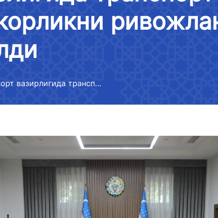
ҳамкорлик
лойиҳалари муҳокамаси
корликни ривожла
Мурожаатларни кўриб чиқиш
Давлат органлари, юридик ва
 мумкин
тартиби
жисмоний шахслар, халқаро
лди
отлар рўйхати
ташкилотлар билан ўзаро
Логистика самарадорлиги
ҳамкорлик
лиги фаолияти
индекси бўйича маълумотлар
оротлар
Ўз кучини йўқотган норматив-
Транспорт вазирлигида транспорт-логистика соҳасидаги ҳамкорликни ривожлантириш бўйича учрашув ўтказилди
ҳуқуқий ҳужжатла
лигининг
Халқаро шартномалар
-
идаги
тўғрисида ахборотлар
отлар
Тармоқларнинг ҳолати,
 аккредитация
ривожлантириш динамикаси,
кўрсаткичлар
лиги расмий
лаштириш
 ахборотлар