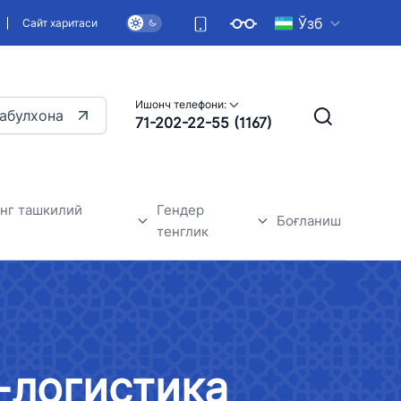
Ўзб
Сайт харитаси
Ишонч телефони:
абулхона
71-202-22-55 (1167)
нг ташкилий
Гендер
Боғланиш
тенглик
 янгиликлари
Умумий маълумотлар
Гендер тенглик-асосий инсон
ҳуқуқларидан бири
-логистика