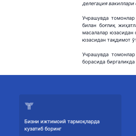
делегация вакиллари 
Давлат дастурла
Учрашувда томонлар
Саломатлик рукн
билан боғлиқ жиҳат
масалалар юзасидан
Ҳисобот
юзасидан тақдимот ў
Учрашувда томонлар
борасида биргаликда
Бизни ижтимоий тармоқларда
кузатиб боринг