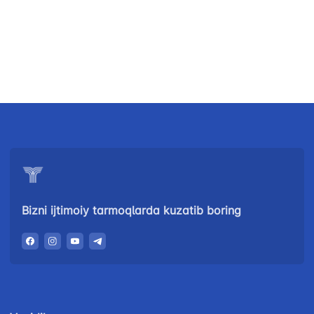
+998 (71) 237-
02-00
47-09
99-98
"Toshshahartransxizmat"
"O'zavtovokzal
Avtomobil
AJ
servis" MCHJ
yo'llari
qo'mitasi
Ishonch telefon
Ishonch telefon
Ishonch telefon
raqami
raqami
raqami
1062
+998 (71) 207-
+998 (71) 200-
87-00
02-04
+998 (71) 207-
+998 (71) 207-
87-02
Bizni ijtimoiy tarmoqlarda kuzatib boring
67-68
034