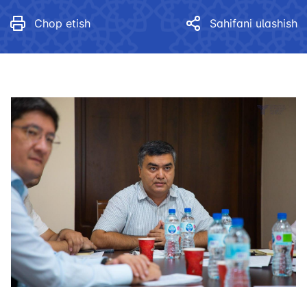
Chop etish
Sahifani ulashish