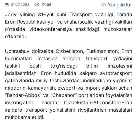
Yangiliklar
31.07.2023
11058
Joriy yilning 31-iyul kuni Transport vazirligi hamda
Eron Respublikasi yo’l va shaharsozlik vazirligi vakillari
o’rtasida videokonferensiya shaklidagi muzokaralar
o’tkazildi.
Uchrashuv doirasida O’zbekiston, Turkmaniston, Eron
hukumatlari o’rtasida xalqaro transport yo’lagini
tashkil etish to’g’risidagi bitim imzolashni
jadallashtirish, Eron hududida xalqaro avtotransport
qatnovlarida milliy tashuvlardan undiriladigan yig’imlar
miqdorini kamaytirish, eksport va import yuklari uchun
"Uzbekistan
"O'zbekiston
"Uzbekistan
“Bandar-Abbos” va “Chabahor” portlaridan foydalanish
Airways" AJ
temir yo'llari"
Airports" AJ
imkoniyatlari hamda O’zbekiston-Afg’oniston-Eron
AJ
xalqaro transport yo’nalishini rivojlantirish masalalari
Ishonch telefon
Ishonch telefon
muhokama etildi.
Ishonch telefon
raqami
raqami
raqami
+998 (78) 140-
+998 (55) 501-