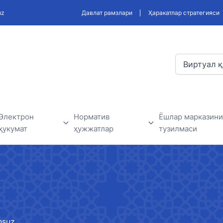
uz
Давлат рамзлари
Ҳаракатлар стратегияси
Виртуал қ
Электрон
Норматив
Ёшлар марказини
ҳукумат
ҳужжатлар
тузилмаси
Электрон ҳукумат доирасида
Ишлаб чиқиладиган қонун
Ёшлар маркази
амалга оширилаётган
ҳужжатлари, ва норматив
лар
лойиҳалар
ҳужжатлар лойиҳаси
дерлар
Давлат ташкилотлари билан
Норматив-ҳуқуқий ҳужжатлар
nsuz