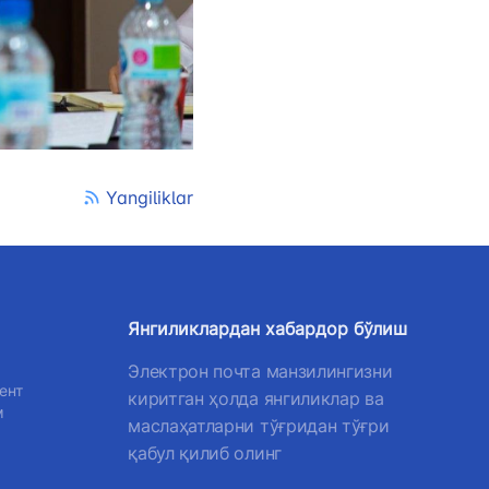
лефон рақами
) 200-02-04
 207-67-68
Yangiliklar
Янгиликлардан хабардор бўлиш
Электрон почта манзилингизни
ент
киритган ҳолда янгиликлар ва
м
маслаҳатларни тўғридан тўғри
қабул қилиб олинг