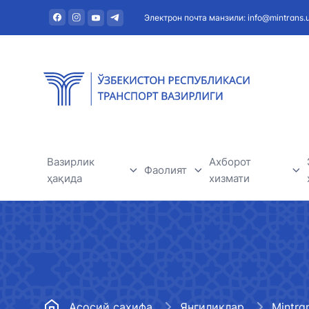
Электрон почта манзили: info@mintrans.
Вазирлик
Ахборот
Фаолият
ҳақида
хизмати
Дарё транспорти
Вазирлик ҳақида
Янгиликлар
Темир йўл транспорти
Раҳбарият
Фойдали мақола
Ҳаво транспорти
Марказий аппарат
Эълонлар ва тен
Асосий саҳифа
Янгиликлар
Mintra