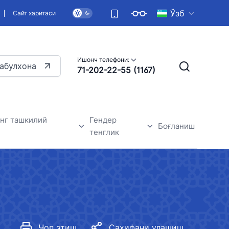
Ўзб
Сайт харитаси
Ишонч телефони:
абулхона
71-202-22-55 (1167)
нг ташкилий
Гендер
Боғланиш
тенглик
 янгиликлари
Умумий маълумотлар
Гендер тенглик-асосий инсон
ҳуқуқларидан бири
Чоп этиш
Саҳифани улашиш