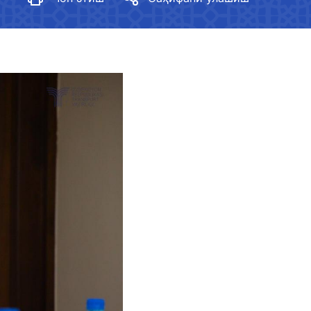
Юртимизда гендер тенгликни
таъминлаш стратегияси
Меъёрий ҳужжатлар
Вазирликда гендер сиёсати
Кўрсаткичлар
Амалга оширилган тадбирлар
tan Airports" АЖ
Гендер тенгликка оид меъёрий
лефон рақами
ҳужжатларни ишлаб чиқиш
 501-47-09
Гендер тенглик медиагалерея
ил йўллари
и