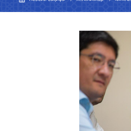
Метрополитен
Ҳудудий бошқармалар
Медиагалерея
Йўл хўжалигини
Тизимдаги ташкилотлар
Эълон қилиниши
ривожлантириш
бўлмаган маълум
Меъёрий ҳужжатлар
Авиация ҳодисалари ва
Транспорт вазир
инцидентларини текшириш
Бўш иш ўринлари
тўғрисидаги ахб
бошқармаси
рўйхати
Давлат дастури
"Uzbekistan Airway
Транспорт вазирлиги
Транспорт вазир
фаолиятига оид ҳисобот (2022
Очиқ маълумотлар
фаолияти тўғрис
йил)
Ишонч телефон рақа
чекланган ахбор
Коррупцияга қарши курашиш
+998 (78) 140-02-00
Транспорт вазирлиги
OAВ вакилларини
фаолиятига оид ҳисобот (2023
Коррупцияга оид мурожаатлар
қилиш
йил)
билан ишлаш регламенти
"Тошшаҳартрансхи
Транспорт вазир
Кўп бериладиган саволларга
Бюджет тўғрисидаги
веб-сайтига жой
Ишонч телефон рақа
жавоблар
қонунчилик ҳужжатларига
мажбурий бўлган