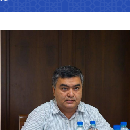
ҳамкорлик
лойиҳалари муҳокамаси
Мурожаатларни кўриб чиқиш
Давлат органлари, юридик ва
 мумкин
тартиби
жисмоний шахслар, халқаро
отлар рўйхати
ташкилотлар билан ўзаро
Логистика самарадорлиги
ҳамкорлик
лиги фаолияти
индекси бўйича маълумотлар
оротлар
Ўз кучини йўқотган норматив-
ҳуқуқий ҳужжатла
s" АЖ
"Ўзбекистон темир йўллари"
"Uzbekis
лигининг
АЖ
Халқаро шартномалар
-
идаги
тўғрисида ахборотлар
ми
Ишонч те
отлар
Ишонч телефон рақами
+998 (55)
Тармоқларнинг ҳолати,
 аккредитация
+998 (71) 237-99-98
ривожлантириш динамикаси,
кўрсаткичлар
змат" АЖ
"Ўзавтовокзал сервис" МЧЖ
Автомоб
лиги расмий
қўмитас
лаштириш
ми
Ишонч телефон рақами
 ахборотлар