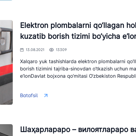
hni amalga
ismoniy yoki
rning hozir bo‘lish
Elektron plombalarni qo‘llagan hol
kuzatib borish tizimi bo‘yicha e’lo
13.08.2021
13309
i va bayonotlari
Xalqaro yuk tashishlarda elektron plombalarni qo‘l
i bilan bog’lanish
borish tizimini tajriba-sinovdan o‘tkazish uchun man
e’lonDavlat bojxona qo‘mitasi O‘zbekiston Respublik
uchun so'rovlarni
artibi
Batafsil
ari
ni
Шаҳарлараро – вилоятлараро в