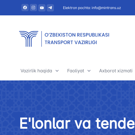
Elektron pochta: info@mintrans.uz
Vazirlik haqida
Faoliyat
Axborot xizmati
Vazirlik haqida
Avtomobil transporti
Yangiliklar
Rahbariyat
Daryo transporti
Foydali maqol
E'lonlar va tende
Tashkiliy tuzilma
Daryo transporti
E’lonlar va ten