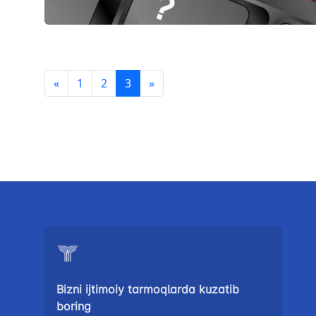
«
1
2
3
»
Bizni ijtimoiy tarmoqlarda kuzatib
boring