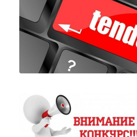
Aholini favqul
"Uzbekistan Airways
to'g'ri harakat
o'rgatuvchi fo
Ishonch telefon raqami
+998 (78) 140-02-00
"Toshshahartransxi
Ishonch telefon raqami
1062