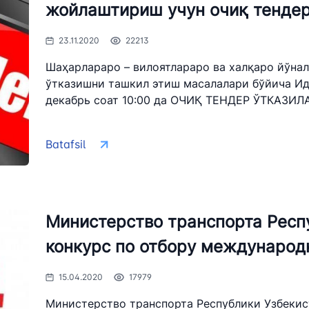
жойлаштириш учун очиқ тенде
odda vaziyatlarda
" AJ
"O'zbekiston temir yo'llari" AJ
"Uzbekis
 qilishga
23.11.2020
22213
ydali havolalar
Ishonch telefon raqami
Ishonch t
Шаҳарлараро – вилоятлараро ва халқаро йўна
+998 (71) 237-99-98
+998 (55)
ўтказишни ташкил этиш масалалари бўйича И
декабрь соат 10:00 да ОЧИҚ ТЕНДЕР ЎТКАЗИЛАД
zmat" AJ
"O'zavtovokzal servis" MCHJ
Avtomobil
Batafsil
Ishonch telefon raqami
Ishonch t
+998 (71) 207-87-00
+998 (71
+998 (71) 207-87-02
+998 (71)
Министерство транспорта Респ
034
конкурс по отбору международ
15.04.2020
17979
Министерство транспорта Республики Узбекис