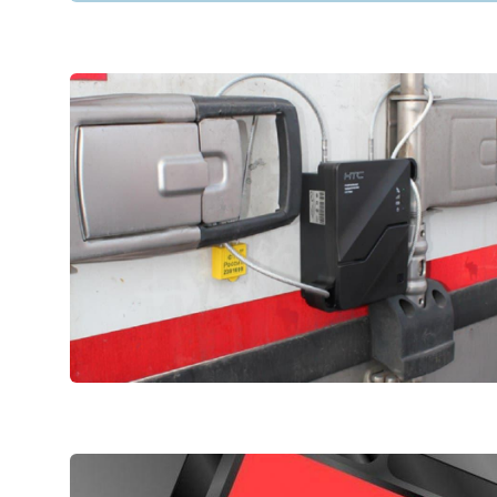
hujjatlariga muvofiq ochiq
axborot izlas
ma'lumotlar
Muvofiqlashtiruvchi maslahat
oshirayotgan j
organlari
yuridik shaxsla
Ma'naviyat va ma'rifat
tartibi
Ichki audit bo'limi tomonidan
amalga oshirilgan ishlar
Press-relizlar
Rahbar nutqlar
Axborot xizmat
Axborot olish 
ko'rib chiqish t
Davlat dasturl
Salomatlik ruk
Hisobot