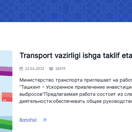
a
Murojaatlarni ko’rib chiqish
mohiy
tartibi
Davlat organlari yuridik va
i mumkin bo‘lmagan
jismoniy shaxslar, xalqaro
Ishon
‘yxati
Logistika samaradorligi indeksi
tashkilotlar bilan o'zaro
bo'yicha ochiq ma'lumotlar
hamkorlik
ligi faoliyati
xborotlar roʻyxati
O'z kuchini yo'qotgan normati
huquqiy hujjatlar
Transport vazirligi ishga taklif et
ligining faoliyati
eklangan axborotlar
Xalqaro shartnomalar to'g'ris
22.04.2022
26019
axborotlar
 akkreditatsiya
Министерство транспорта приглашает на рабо
Tarmoqlarning holati,
“Ташкент – Ускоренное привлечение инвестици
rivojlantirish dinamikasi,
выбросов”Предлагаемая работа состоит из сл
rligi rasmiy veb-
ko'rsatkichlar
деятельности:обеспечивать общее руководство 
htirish majburiy
lar ro‘yxati
Batafsil
rligining ochiq
ash majlislarida