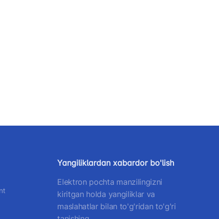
Yangiliklardan xabardor bo'lish
Elektron pochta manzilingizni
nt
kiritgan holda yangiliklar va
maslahatlar bilan to'g'ridan to'g'ri
tanishing