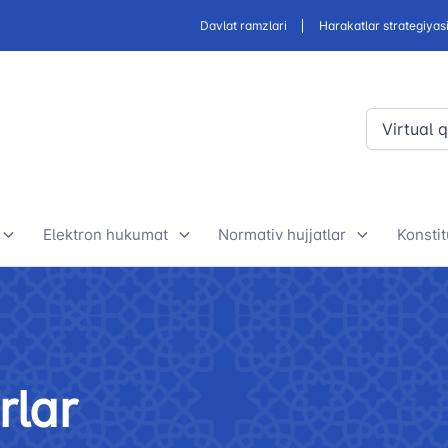
Davlat ramzlari
Harakatlar strategiyas
Virtual 
Elektron hukumat
Normativ hujjatlar
Konstit
Elektron hukumat doirasida
Ishlab chiqiladigan qonun
O‘zb
amalga oshirilayotgan loyihalar
hujjatlari va normativ hujjatlar
Kons
alar
loyihasi
mohiy
Davlat tashkilotlari bilan
rlar
derlar
hamkorlik
Normativ-huquqiy hujjatlar
O‘zb
loyihalari muhokamasi
Kons