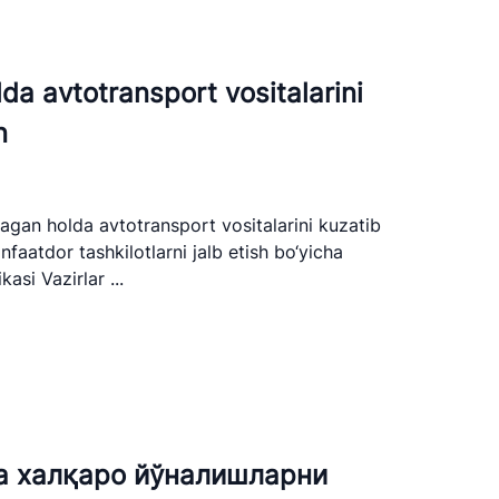
da avtotransport vositalarini
n
lagan holda avtotransport vositalarini kuzatib
faatdor tashkilotlarni jalb etish bo‘yicha
asi Vazirlar ...
а халқаро йўналишларни