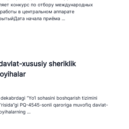
вляет конкурс по отбору международных
работы в центральном аппарате
ытыйДата начала приёма ...
avlat-xususiy sheriklik
oyihalar
dekabrdagi “Yo‘l sohasini boshqarish tizimini
g‘risida”gi PQ-4545-sonli qaroriga muvofiq davlat-
yihalarning ...