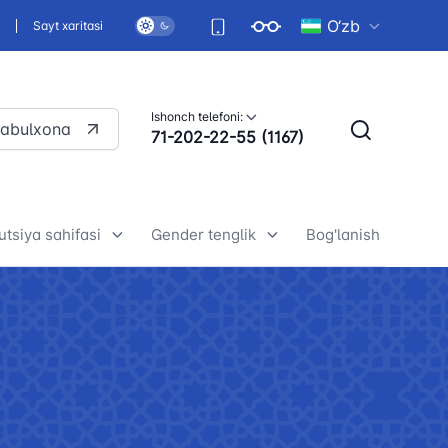
O‘zb
i
Sayt xaritasi
Ishonch telefoni:
qabulxona
71-202-22-55 (1167)
utsiya sahifasi
Gender tenglik
Bog'lanish
ekiston Respublikasi
Umumiy ma'lumotlar
titutsiyasining mazmun-
Gender tenglik-asosiy inson
ati (broshyuralar)
huquqlaridan biri
ekiston Respublikasi
Yurtimizda gender tenglikni
titutsiyasining mazmun-