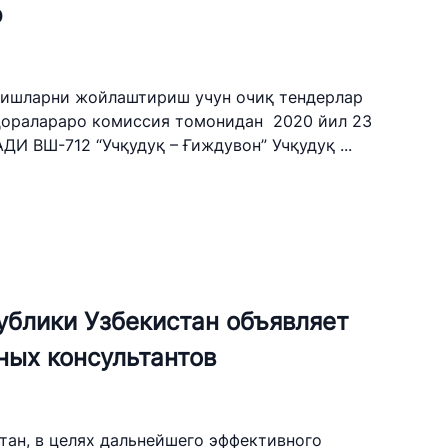
р
tan Airports" AJ
elefon raqami
лишларни жойлаштириш учун очиқ тендерлар
 501-47-09
доралараро комиссия томонидан 2020 йил 23
И ВШ-712 “Учқудуқ – Ғиждувон” Учқудуқ ...
 yo'llari qo'mitasi
elefon raqami
) 200-02-04
 207-67-68
ублики Узбекистан объявляет
ных консультантов
тан, в целях дальнейшего эффективного