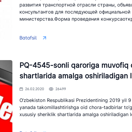
развития транспортной отрасли страны, объя
консультантов для последующей официальной 
министерства.Форма проведения конкурсаоткр
Batafsil
PQ-4545-sonli qaroriga muvofiq d
shartlarida amalga oshiriladigan l
26.02.2020
26499
O‘zbekiston Respublikasi Prezidentining 2019 yil 9 
yanada takomillashtirishga oid chora-tadbirlar to‘
xususiy sheriklik shartlarida amalga oshiriladigan lo