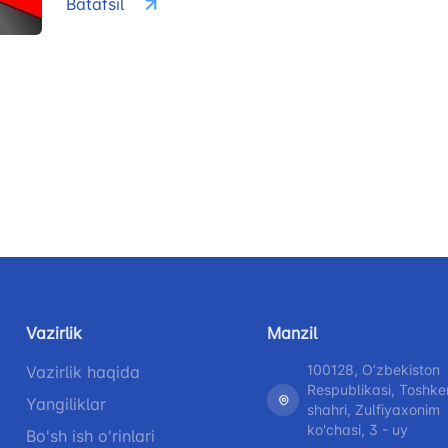
Batafsil
Vazirlik
Manzil
100128, Oʼzbekiston
Vazirlik haqida
Respublikasi, Toshke
Yangiliklar
shahri, Zulfiyaxonim
ko'chasi, 3 - uy
Bo'sh ish o'rinlari