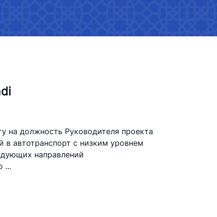
ta'minlash strategiyasi
ati (flayerlar)
Me'yoriy hujjatlar
ch telefoni
Vazirlikda gender siyosati
Ko'rsatkichlar
v-
adi
Amalga oshirilgan tadbirlar
ida
Gender tenglikka oid me'yoriy
hujjatlarni ishlab chiqish
ту на должность Руководителя проекта
й в автотранспорт с низким уровнем
Gender tenglik mediagalereya
едующих направлений
...