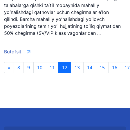
talabalarga qishki taʼtil mobaynida mahalliy
yoʻnalishdagi qatnovlar uchun chegirmalar eʼlon
qilindi. Barcha mahalliy yoʻnalishdagi yoʻlovchi
poyezdlarining temir yoʻl hujjatining toʻliq qiymatidan
50% chegirma (SV/VIP klass vagonlaridan ...
Batafsil
«
8
9
10
11
12
13
14
15
16
17