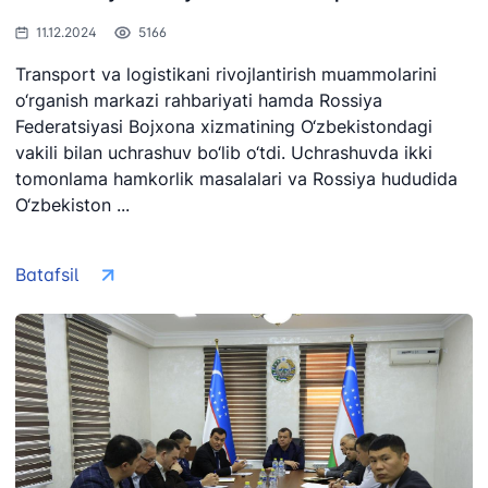
+998 (71) 237-
02-00
47-09
99-98
11.12.2024
5166
Transport va logistikani rivojlantirish muammolarini
"Toshshahartransxizmat"
"O'zavtovokzal
Avtomobil
o‘rganish markazi rahbariyati hamda Rossiya
AJ
servis" MCHJ
yo'llari
Federatsiyasi Bojxona xizmatining O‘zbekistondagi
qo'mitasi
vakili bilan uchrashuv bo‘lib o‘tdi. Uchrashuvda ikki
Ishonch telefon
Ishonch telefon
tomonlama hamkorlik masalalari va Rossiya hududida
Ishonch telefon
raqami
raqami
O‘zbekiston ...
raqami
1062
+998 (71) 207-
+998 (71) 200-
87-00
02-04
Batafsil
+998 (71) 207-
+998 (71) 207-
87-02
67-68
034