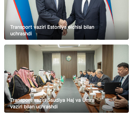
Transport vaziri Estoniya elchisi bilan
uchrashdi
21.02.2025
11753
Transport vaziri Saudiya Haj va Umra
vaziri bilan uchrashdi
20.02.2025
12037