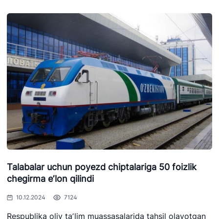
Talabalar uchun poyezd chiptalariga 50 foizlik
chegirma eʼlon qilindi
10.12.2024
7124
Respublika oliy taʼlim muassasalarida tahsil olayotgan