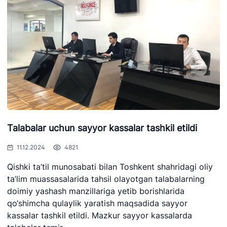
Talabalar uchun sayyor kassalar tashkil etildi
11.12.2024
4821
Qishki ta’til munosabati bilan Toshkent shahridagi oliy
ta’lim muassasalarida tahsil olayotgan talabalarning
doimiy yashash manzillariga yetib borishlarida
qo‘shimcha qulaylik yaratish maqsadida sayyor
kassalar tashkil etildi. Mazkur sayyor kassalarda