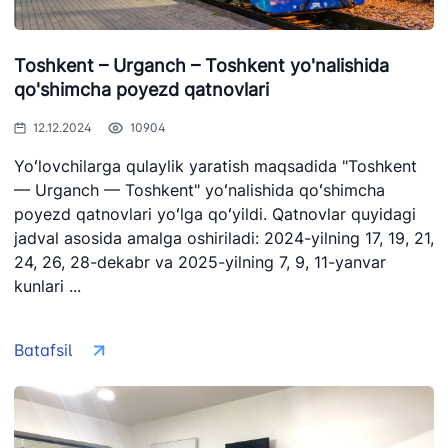
Toshkent – Urganch – Toshkent yo'nalishida
qo'shimcha poyezd qatnovlari
12.12.2024
10904
Yoʻlovchilarga qulaylik yaratish maqsadida "Toshkent
— Urganch — Toshkent" yoʻnalishida qoʻshimcha
poyezd qatnovlari yoʻlga qoʻyildi. Qatnovlar quyidagi
jadval asosida amalga oshiriladi: 2024-yilning 17, 19, 21,
24, 26, 28-dekabr va 2025-yilning 7, 9, 11-yanvar
kunlari ...
Batafsil