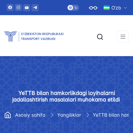
O‘zb
YeTTB bilan hamkorlikdagi loyihalarni
jadallashtirish masalalari muhokama etildi
Asosiy sahifa
Yangiliklar