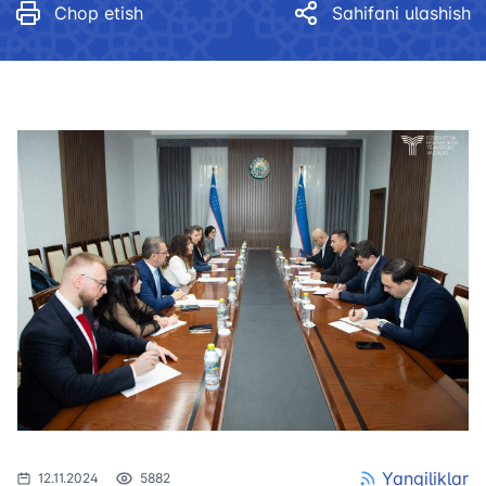
Chop etish
Sahifani ulashish
Yangiliklar
12.11.2024
5882