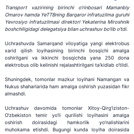
Transport vazirining birinchi o‘rinbosari Mamanbiy
Omarov hamda YeTTBning Barqaror infratuzilma guruhi
Yevrosiyo infratuzilmasi direktori Yekaterina Miroshnik
boshchiligidagi delegatsiya bilan uchrashuv bo‘lib o‘tdi.
Uchrashuvda Samarqand viloyatiga yangi elektrobus
xarid qilish loyihasining birinchi bosqichi amalga
oshirilgani va ikkinchi bosqichda yana 250 dona
elektrobus olib kelinishi rejalashtirilgani ta’kidlab o‘tildi.
Shuningdek, tomonlar mazkur loyihani Namangan va
Nukus shaharlarida ham amalga oshirish yuzasidan fikr
almashdi.
Uchrashuv davomida tomonlar Xitoy-Qirg‘iziston-
O‘zbekiston temir yo‘li qurilishi loyihasini amalga
oshirish doirasidagi hamkorlik yo‘nalishlarini
muhokama etishdi. Bugungi kunda loyiha doirasida
"Uzbekistan
"O'zbekiston
"Uzbekistan