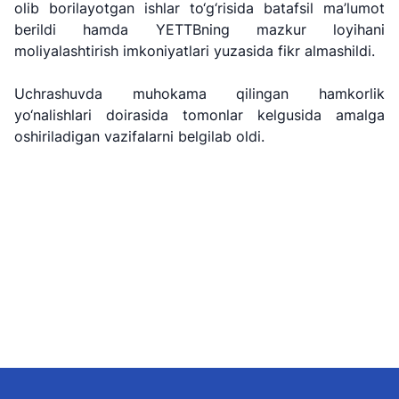
olib borilayotgan ishlar to‘g‘risida batafsil ma’lumot
Airways" AJ
temir yo'llari"
Airports" AJ
AJ
berildi hamda YETTBning mazkur loyihani
moliyalashtirish imkoniyatlari yuzasida fikr almashildi.
Ishonch telefon
Ishonch telefon
Ishonch telefon
raqami
raqami
raqami
Uchrashuvda muhokama qilingan hamkorlik
+998 (78) 140-
+998 (55) 501-
yo‘nalishlari doirasida tomonlar kelgusida amalga
+998 (71) 237-
02-00
47-09
oshiriladigan vazifalarni belgilab oldi.
99-98
"Toshshahartransxizmat"
"O'zavtovokzal
Avtomobil
AJ
servis" MCHJ
yo'llari
qo'mitasi
Ishonch telefon
Ishonch telefon
Ishonch telefon
raqami
raqami
raqami
1062
+998 (71) 207-
+998 (71) 200-
87-00
02-04
+998 (71) 207-
+998 (71) 207-
87-02
67-68