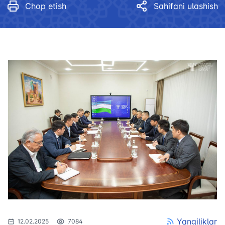
Chop etish
Sahifani ulashish
Yangiliklar
12.02.2025
7084