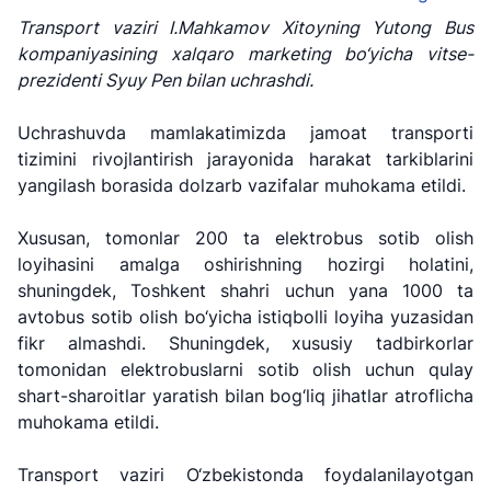
Transport vaziri I.Mahkamov Xitoyning Yutong Bus
kompaniyasining xalqaro marketing bo‘yicha vitse-
prezidenti Syuy Pen bilan uchrashdi.
Uchrashuvda mamlakatimizda jamoat transporti
tizimini rivojlantirish jarayonida harakat tarkiblarini
yangilash borasida dolzarb vazifalar muhokama etildi.
Xususan, tomonlar 200 ta elektrobus sotib olish
loyihasini amalga oshirishning hozirgi holatini,
shuningdek, Toshkent shahri uchun yana 1000 ta
avtobus sotib olish bo‘yicha istiqbolli loyiha yuzasidan
fikr almashdi. Shuningdek, xususiy tadbirkorlar
tomonidan elektrobuslarni sotib olish uchun qulay
shart-sharoitlar yaratish bilan bog‘liq jihatlar atroflicha
muhokama etildi.
"Uzbekistan
"O'zbekiston
"Uzbekistan
Airways" AJ
temir yo'llari"
Airports" AJ
AJ
Transport vaziri O‘zbekistonda foydalanilayotgan