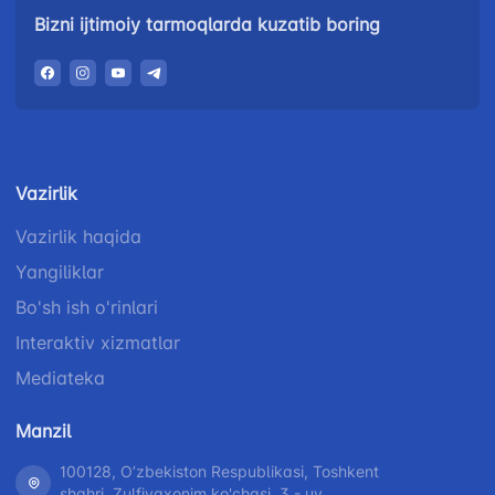
Bizni ijtimoiy tarmoqlarda kuzatib boring
Vazirlik
Vazirlik haqida
Yangiliklar
Bo'sh ish o'rinlari
Interaktiv xizmatlar
Mediateka
Manzil
100128, Oʼzbekiston Respublikasi, Toshkent
shahri, Zulfiyaxonim ko'chasi, 3 - uy