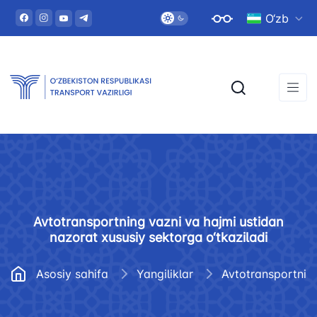
O‘zb
Avtotransportning vazni va hajmi ustidan
nazorat xususiy sektorga o‘tkaziladi
Asosiy sahifa
Yangiliklar