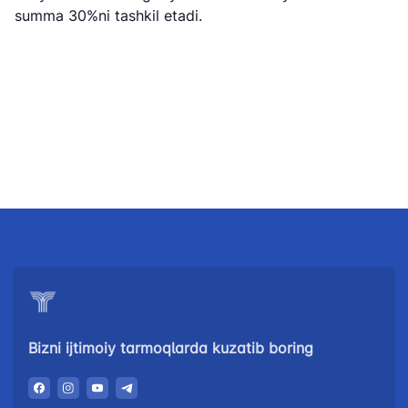
raqami
summa 30%ni tashkil etadi.
1062
+998 (71) 207-
+998 (71) 200-
87-00
02-04
+998 (71) 207-
+998 (71) 207-
87-02
67-68
034
Bizni ijtimoiy tarmoqlarda kuzatib boring