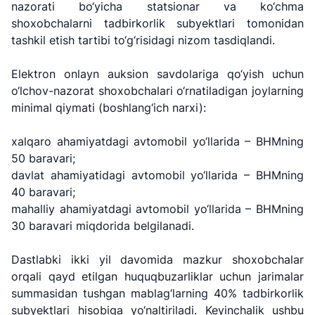
nazorati bo‘yicha statsionar va ko‘chma
shoxobchalarni tadbirkorlik subyektlari tomonidan
tashkil etish tartibi to‘g‘risidagi nizom tasdiqlandi.
Elektron onlayn auksion savdolariga qo‘yish uchun
"Uzbekistan
"O'zbekiston
"Uzbekistan
o‘lchov-nazorat shoxobchalari o‘rnatiladigan joylarning
Airways" AJ
temir yo'llari"
Airports" AJ
minimal qiymati (boshlang‘ich narxi):
AJ
Ishonch telefon
Ishonch telefon
xalqaro ahamiyatdagi avtomobil yo‘llarida – BHMning
Ishonch telefon
raqami
raqami
50 baravari;
raqami
davlat ahamiyatidagi avtomobil yo‘llarida – BHMning
+998 (78) 140-
+998 (55) 501-
40 baravari;
+998 (71) 237-
02-00
47-09
99-98
mahalliy ahamiyatdagi avtomobil yo‘llarida – BHMning
30 baravari miqdorida belgilanadi.
"Toshshahartransxizmat"
"O'zavtovokzal
Avtomobil
AJ
servis" MCHJ
yo'llari
Dastlabki ikki yil davomida mazkur shoxobchalar
qo'mitasi
orqali qayd etilgan huquqbuzarliklar uchun jarimalar
Ishonch telefon
Ishonch telefon
summasidan tushgan mablag‘larning 40% tadbirkorlik
Ishonch telefon
raqami
raqami
subyektlari hisobiga yo‘naltiriladi. Keyinchalik ushbu