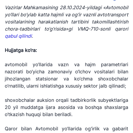
Vazirlar Mahkamasining 28.10.2024-yildagi «Avtomobil
yo‘llari bo‘ylab katta hajmli va og‘ir vaznli avtotransport
vositalarining harakatlanish tartibini takomillashtirish
chora-tadbirlari to‘g‘risida»gi VMQ-710-sonli qarori
qabul qilindi
.
Hujjatga ko‘ra:
avtomobil yo‘llarida vazn va hajm parametrlari
nazorati bo‘yicha zamonaviy o‘lchov vositalari bilan
jihozlangan statsionar va ko‘chma shoxobchalar
o‘rnatilib, ularni ishlatishga xususiy sektor jalb qilinadi;
shoxobchalar auksion orqali tadbirkorlik subyektlariga
20 yil muddatga ijara asosida va boshqa shaxslarga
o‘tkazish huquqi bilan beriladi.
Qaror bilan Avtomobil yo‘llarida og‘irlik va gabarit