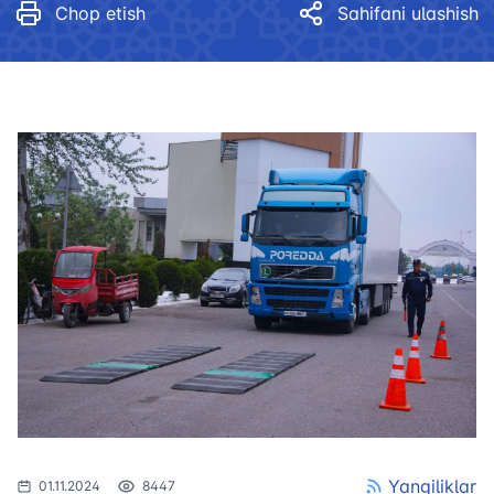
Chop etish
Sahifani ulashish
Yangiliklar
01.11.2024
8447