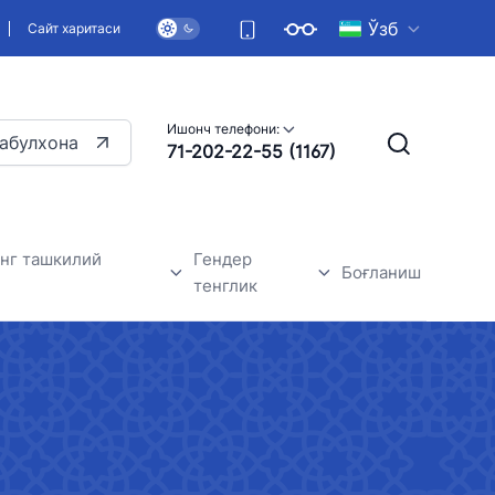
Ўзб
Сайт харитаси
Ишонч телефони:
абулхона
71-202-22-55 (1167)
нг ташкилий
Гендер
Боғланиш
тенглик
 янгиликлари
Умумий маълумотлар
Гендер тенглик-асосий инсон
ҳуқуқларидан бири