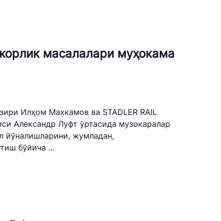
tan Airports" АЖ
лефон рақами
корлик масалалари муҳокама
 501-47-09
ил йўллари
и
азири Илҳом Махкамов ва STADLER RAIL
си Александр Луфт ўртасида музокаралар
лефон рақами
л йўналишларини, жумладан,
иш бўйича ...
) 200-02-04
 207-67-68