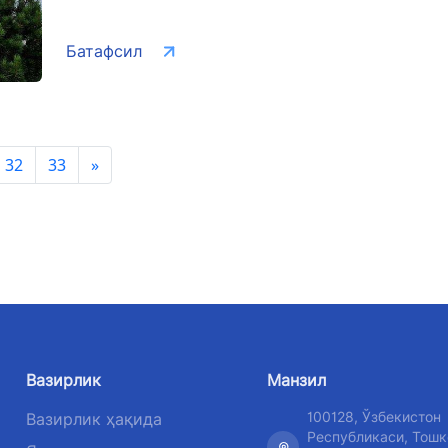
Батафсил
32
33
»
Вазирлик
Манзил
100128, Ўзбекистон
Вазирлик ҳақида
Республикаси, Тошк