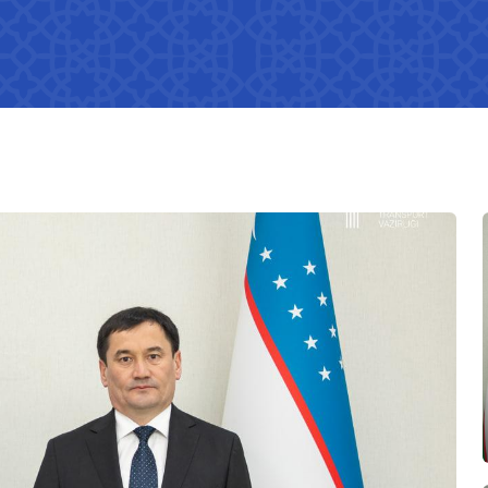
ҳамкорлик
лойиҳалари муҳокамаси
Мурожаатларни кўриб чиқиш
Давлат органлари, юридик ва
 мумкин
тартиби
жисмоний шахслар, халқаро
отлар рўйхати
ташкилотлар билан ўзаро
Логистика самарадорлиги
ҳамкорлик
лиги фаолияти
индекси бўйича маълумотлар
оротлар
Ўз кучини йўқотган норматив-
ҳуқуқий ҳужжатла
лигининг
Халқаро шартномалар
-
идаги
тўғрисида ахборотлар
отлар
Тармоқларнинг ҳолати,
 аккредитация
ривожлантириш динамикаси,
кўрсаткичлар
лиги расмий
лаштириш
 ахборотлар