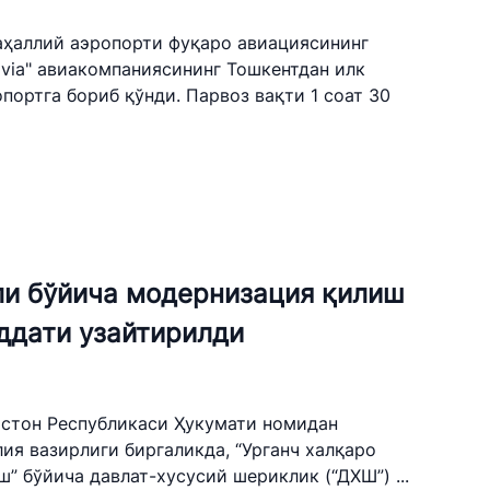
маҳаллий аэропорти фуқаро авиациясининг
 avia" авиакомпаниясининг Тошкентдан илк
опортга бориб қўнди. Парвоз вақти 1 соат 30
ли бўйича модернизация қилиш
уддати узайтирилди
екистон Республикаси Ҳукумати номидан
ия вазирлиги биргаликда, “Урганч халқаро
 бўйича давлат-хусусий шериклик (“ДХШ”) ...