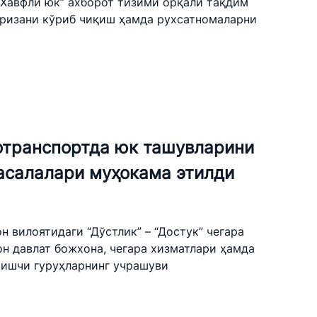
“Хавфли юк” ахборот тизими орқали тақдим
ризани кўриб чиқиш ҳамда рухсатномаларни
тотранспортда юк ташувларини
асалалари муҳокама этилди
 вилоятидаги “Дўстлик” – “Достук” чегара
н давлат божхона, чегара хизматлари ҳамда
 ишчи гуруҳларнинг учрашуви