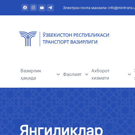
Электрон почта манзили: info@mintrans.
Вазирлик
Ахборот
Фаолият
ҳақида
хизмати
Дарё транспорти
Вазирлик ҳақида
Янгиликлар
Темир йўл транспорти
Раҳбарият
Фойдали мақола
Янгиликлар
Ҳаво транспорти
Марказий аппарат
Эълонлар ва тен