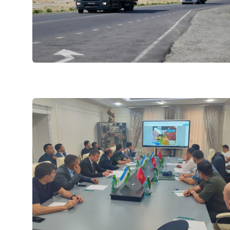
Давлат дастурла
Саломатлик рукн
Ҳисобот