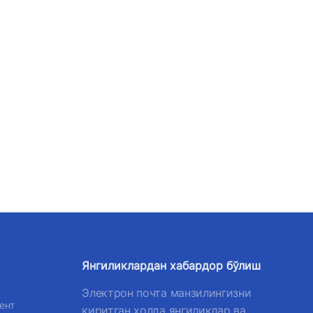
Янгиликлардан хабардор бўлиш
Электрон почта манзилингизни
ент
киритган ҳолда янгиликлар ва