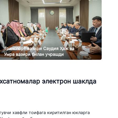
Транспорт вазири Саудия Ҳаж ва
Умра вазири билан учрашди
20.02.2025
12034
ухсатномалар электрон шаклда
тувчи хавфли тоифага киритилган юкларга