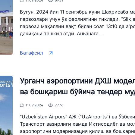
11.09.2024
6931
Бугун, 2024 йил 11 сентябрь куни Шаҳрисабз 
парвозлари учун ўз фаолиятини тиклади. “Silk
парвози маҳаллий вақт билан соат 13:10 да а'р
дақиқани ташкил этди. Анъанага ...
Батафсил
Урганч аэропортини ДХШ моде
ва бошқариш бўйича тендер м
11.09.2024
7776
“Uzbekistan Airpors” АЖ (“UzAirports”) ва Ўзб
Транспорт вазирлиги ҳамда Иқтисодиёт ва мол
аэропортини модернизация қилиш ва бошқариш”