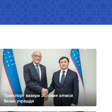
Юртимизда гендер тенгликни
таъминлаш стратегияси
Меъёрий ҳужжатлар
Вазирликда гендер сиёсати
Кўрсаткичлар
Амалга оширилган тадбирлар
Гендер тенгликка оид меъёрий
ҳужжатларни ишлаб чиқиш
Гендер тенглик медиагалерея
Транспорт вазири Эстония элчиси
билан учрашди
21.02.2025
11751