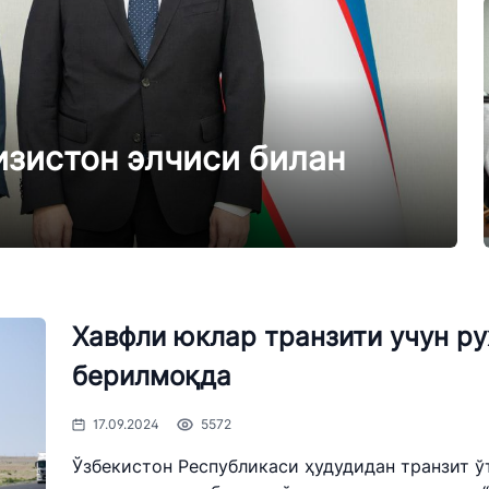
т
лигининг очиқ
н
борот
изистон элчиси билан
ошираётган
ридик
ир бўлиш
ва баёнотлари
Хавфли юклар транзити учун р
берилмоқда
 билан
17.09.2024
5572
ун сўровларни
Ўзбекистон Республикаси ҳудудидан транзит ў
тиби