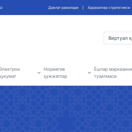
uz
Давлат рамзлари
Ҳаракатлар стратегияси
Виртуал қ
Электрон
Норматив
Ёшлар марказини
ҳукумат
ҳужжатлар
тузилмаси
Электрон ҳукумат доирасида
Ишлаб чиқиладиган қонун
Ёшлар маркази
амалга оширилаётган
ҳужжатлари, ва норматив
лар
лойиҳалар
ҳужжатлар лойиҳаси
дерлар
Давлат ташкилотлари билан
Норматив-ҳуқуқий ҳужжатлар