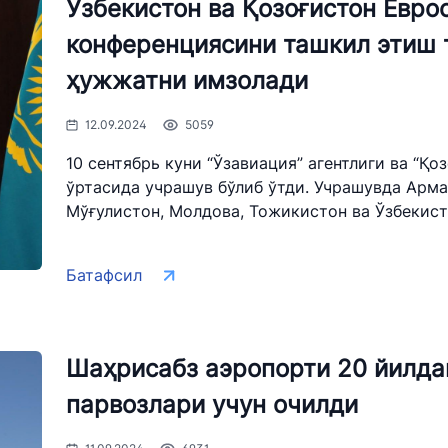
Ўзбекистон ва Қозоғистон Евро
конференциясини ташкил этиш 
ҳужжатни имзолади
12.09.2024
5059
10 сентябрь куни “Ўзавиация” агентлиги ва “
ўртасида учрашув бўлиб ўтди. Учрашувда Арман
Мўғулистон, Молдова, Тожикистон ва Ўзбекист
Батафсил
Шаҳрисабз аэропорти 20 йилда
парвозлари учун очилди