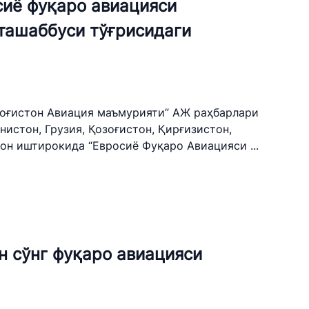
сиё фуқаро авиацияси
ташаббуси тўғрисидаги
Қозоғистон Авиация маъмурияти” АЖ раҳбарлари
истон, Грузия, Қозоғистон, Қирғизистон,
он иштирокида “Евросиё Фуқаро Авиацияси ...
н сўнг фуқаро авиацияси