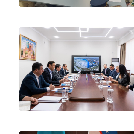
"Uzbekistan Airway
Ишонч телефон рақа
+998 (78) 140-02-00
"Тошшаҳартрансхи
Ишонч телефон рақа
1062