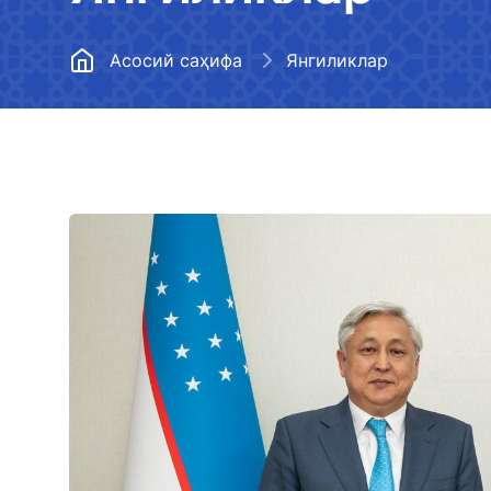
Метрополитен
Ҳудудий бошқармалар
Медиагалерея
Асосий саҳифа
Янгиликлар
Йўл хўжалигини
Тизимдаги ташкилотлар
Эълон қилиниши
ривожлантириш
бўлмаган маълум
Меъёрий ҳужжатлар
Авиация ҳодисалари ва
Транспорт вазир
инцидентларини текшириш
Бўш иш ўринлари
тўғрисидаги ахб
бошқармаси
рўйхати
Давлат дастури
Транспорт вазирлиги
Транспорт вазир
фаолиятига оид ҳисобот (2022
Очиқ маълумотлар
фаолияти тўғрис
йил)
чекланган ахбор
Коррупцияга қарши курашиш
Транспорт вазирлиги
OAВ вакилларини
фаолиятига оид ҳисобот (2023
Коррупцияга оид мурожаатлар
қилиш
йил)
билан ишлаш регламенти
Транспорт вазир
Кўп бериладиган саволларга
Бюджет тўғрисидаги
веб-сайтига жой
жавоблар
қонунчилик ҳужжатларига
мажбурий бўлган