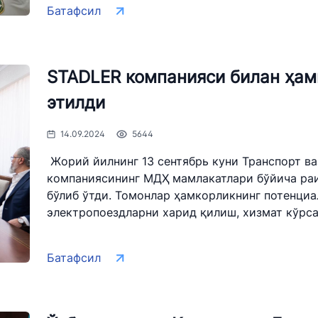
Батафсил
s" АЖ
"Ўзбекистон темир йўллари"
"Uzbekis
АЖ
ми
Ишонч те
STADLER компанияси билан ҳам
Ишонч телефон рақами
+998 (55)
этилди
+998 (71) 237-99-98
14.09.2024
5644
змат" АЖ
"Ўзавтовокзал сервис" МЧЖ
Автомоб
қўмитас
Жорий йилнинг 13 сентябрь куни Транспорт в
ми
Ишонч телефон рақами
компаниясининг МДҲ мамлакатлари бўйича раи
Ишонч те
бўлиб ўтди. Томонлар ҳамкорликнинг потенциа
+998 (71) 207-87-00
электропоездларни харид қилиш, хизмат кўрсат
+998 (71
+998 (71) 207-87-02
+998 (71)
Батафсил
034