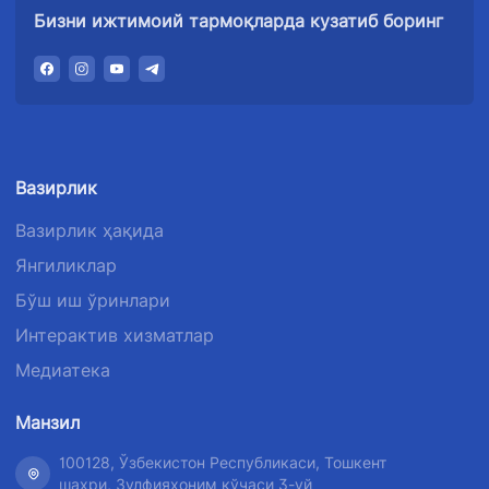
Бизни ижтимоий тармоқларда кузатиб боринг
Вазирлик
Вазирлик ҳақида
Янгиликлар
Бўш иш ўринлари
Интерактив хизматлар
Медиатека
Манзил
100128, Ўзбекистон Республикаси, Тошкент
шаҳри, Зулфияхоним кўчаси 3-уй