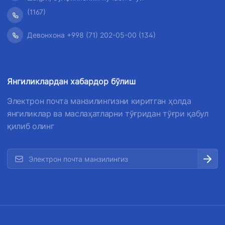
(1167)
Девонхона +998 (71) 202-05-00 (134)
Янгиликлардан хабардор бўлиш
Электрон почта манзилингизни киритган ҳолда
янгиликлар ва маслаҳатларни тўғридан тўғри қабул
қилиб олинг