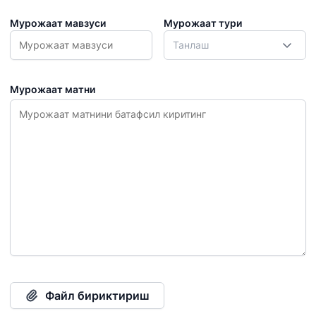
Мурожаат мавзуси
Мурожаат тури
Танлаш
Мурожаат матни
"Uzbekistan
"Ўзбекистон
"Uzbekistan
Airways" АЖ
темир
Airports" АЖ
йўллари" АЖ
Ишонч
Ишонч
Ишонч
телефон
телефон
телефон
рақами
рақами
рақами
+998 (78) 140-
+998 (55) 501-
+998 (71) 237-
02-00
47-09
99-98
Файл бириктириш
"Тошшаҳартрансхизмат"
"Ўзавтовокзал
Автомобил