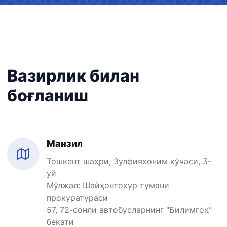
Вазирлик билан
боғланиш
Манзил
Тошкент шаҳри, Зулфияхоним кўчаси, 3-
уй
Мўлжал: Шайҳонтохур тумани
прокуратураси
57, 72-сонли автобусларнинг "Билимгоҳ"
бекати