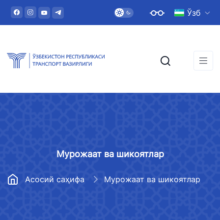
Ўзб
Мурожаат ва шикоятлар
Асосий саҳифа
Мурожаат ва шикоятлар