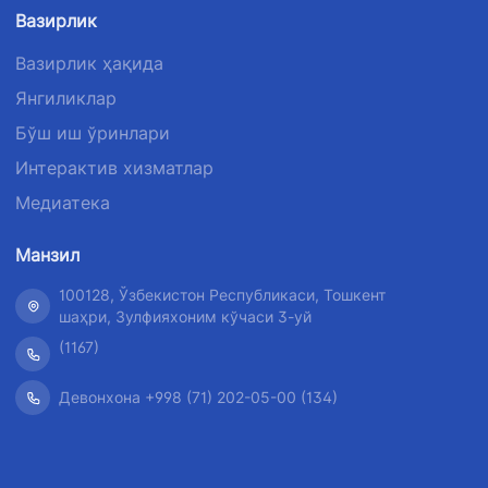
телефон
рақами
рақами
Вазирлик
рақами
1062
+998 (71) 207-
Вазирлик ҳақида
+998 (71) 200-
87-00
Янгиликлар
02-04
+998 (71) 207-
Бўш иш ўринлари
+998 (71) 207-
87-02
67-68
Интерактив хизматлар
Медиатека
034
Манзил
100128, Ўзбекистон Республикаси, Тошкент
шаҳри, Зулфияхоним кўчаси 3-уй
(1167)
Девонхона +998 (71) 202-05-00 (134)