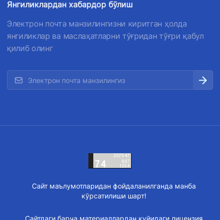
Янгиликлардан хабардор бўлиш
Электрон почта манзилингизни киритган ҳолда
янгиликлар ва маслаҳатларни тўғридан тўғри қабул
қилиб олинг
Сайт маълумотларидан фойдаланилганда манба
кўрсатилиши шарт!
Сайтдаги барча материаллардан қуйидаги лицензия