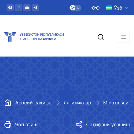
Ўзб
Асосий саҳифа
Янгиликлар
Mintransuz
Чоп этиш
Саҳифани улашиш