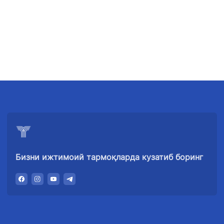
"Uzbekistan
"Ўзбекистон
"Uzbekistan
Airways" АЖ
темир
Airports" АЖ
йўллари" АЖ
Ишонч
Ишонч
Ишонч
телефон
телефон
телефон
рақами
рақами
рақами
+998 (78) 140-
+998 (55) 501-
+998 (71) 237-
02-00
47-09
99-98
Бизни ижтимоий тармоқларда кузатиб боринг
"Тошшаҳартрансхизмат"
"Ўзавтовокзал
Автомобил
АЖ
сервис" МЧЖ
йўллари
қўмитаси
Ишонч
Ишонч
Ишонч
телефон
телефон