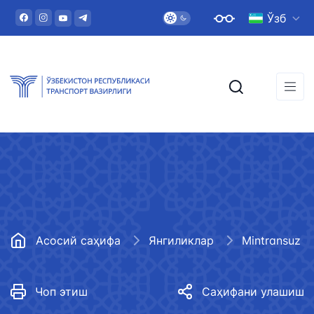
Ўзб
Асосий саҳифа
Янгиликлар
Mintransuz
Чоп этиш
Саҳифани улашиш