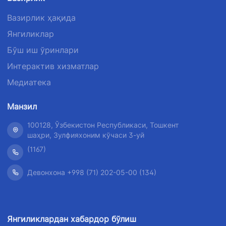
рақами
рақами
рақами
Вазирлик ҳақида
1062
+998 (71) 207-
+998 (71) 200-
87-00
Янгиликлар
02-04
+998 (71) 207-
Бўш иш ўринлари
+998 (71) 207-
87-02
Интерактив хизматлар
67-68
Медиатека
034
Манзил
100128, Ўзбекистон Республикаси, Тошкент
шаҳри, Зулфияхоним кўчаси 3-уй
(1167)
Девонхона +998 (71) 202-05-00 (134)
Янгиликлардан хабардор бўлиш