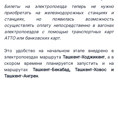
Билеты на электропоезда теперь не нужно
приобретать на железнодорожных станциях и
станциях, но появилась возможность
осуществлять оплату непосредственно в вагонах
электропоездов с помощью транспортных карт
АТТО или банковских карт.
Это удобство на начальном этапе внедрено в
электропоездах маршрута
Ташкент-Ходжикент
, а в
скором времени планируется запустить и на
маршрутах
Ташкент-Бекабад, Ташкент-Ховос и
АО
АО
АО
"Uzbekistan
"O'zbekiston
"Uzbekistan
Ташкент-Ангрен
.
Airways"
temir yo'llari"
Airports"
Номер
Номер
Номер
телефона
телефона
телефона
доверия
доверия
доверия
+998 (78) 140-
+998 (71) 237-
+998 (55) 501-