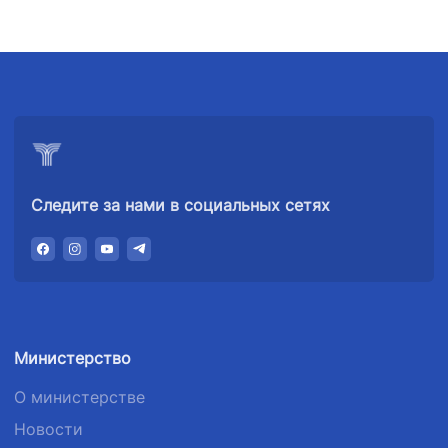
02-00
99-98
47-09
АО
ООО
Комитет по
"Тошшахартрансхизмат"
"Узавтовокзал
автомобильным
сервис"
дорогам
Номер
Номер
Номер
телефона
телефона
телефона
доверия
доверия
доверия
Следите за нами в социальных сетях
1062
+998 (71) 207-
+998 (71) 200-
87-00
02-04
+998 (71) 207-
+998 (71) 207-
87-02
67-68
Министерство
О министерстве
Новости