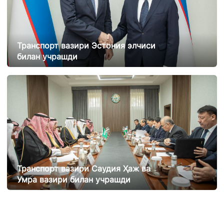
Транспорт вазири Эстония элчиси
билан учрашди
21.02.2025
11765
Транспорт вазири Саудия Ҳаж ва
Умра вазири билан учрашди
20.02.2025
12043