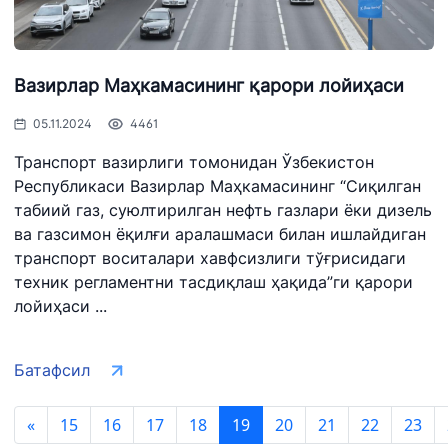
Вазирлар Маҳкамасининг қарори лойиҳаси
05.11.2024
4461
Транспорт вазирлиги томонидан Ўзбекистон
Республикаси Вазирлар Маҳкамасининг “Сиқилган
табиий газ, суюлтирилган нефть газлари ёки дизель
ва газсимон ёқилғи аралашмаси билан ишлайдиган
транспорт воситалари хавфсизлиги тўғрисидаги
техник регламентни тасдиқлаш ҳақида”ги қарори
лойиҳаси ...
Батафсил
«
15
16
17
18
19
20
21
22
23