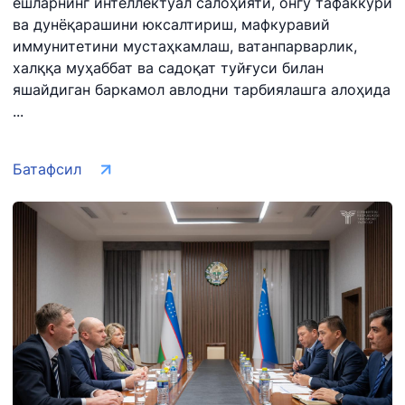
ёшларнинг интеллектуал салоҳияти, онгу тафаккури
ва дунёқарашини юксалтириш, мафкуравий
иммунитетини мустаҳкамлаш, ватанпарварлик,
халққа муҳаббат ва садоқат туйғуси билан
яшайдиган баркамол авлодни тарбиялашга алоҳида
...
Батафсил