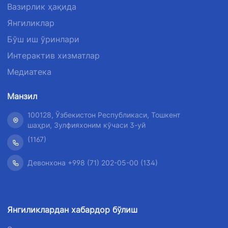
Вазирлик ҳақида
Янгиликлар
Бўш иш ўринлари
Интерактив хизматлар
Медиатека
Манзил
100128, Ўзбекистон Республикаси, Тошкент
шаҳри, Зулфияхоним кўчаси 3-уй
(1167)
Девонхона +998 (71) 202-05-00 (134)
Янгиликлардан хабардор бўлиш