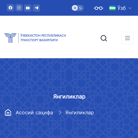
Ўзб
Янгиликлар
Асосий саҳифа
Янгиликлар