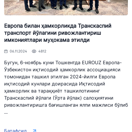
Европа билан ҳамкорликда Транскаспий
транспорт йўлагини ривожлантириш
"Uzbekistan
"Ўзбекистон
"Uzbekistan
Airways" АЖ
темир
Airports" АЖ
имкониятлари муҳокама этилди
йўллари" АЖ
06.11.2024
4812
Ишонч телефон
Ишонч телефо
Ишонч телефон
рақами
рақами
Бугун, 6-ноябрь куни Тошкентда EUROUZ Европа-
рақами
Ўзбекистон иқтисодий ҳамкорлик ассоциацияси
+998 (78) 140-
+998 (55) 501-
томонидан ташкил этилган 2024-йилги Европа
+998 (71) 237-
02-00
47-09
иқтисодий кунлари доирасида Иқтисодий
99-98
ҳамкорлик ва тараққиёт ташкилотининг
Транскаспий йўлаги (Ўрта йўлак) салоҳиятини
"Тошшаҳартрансхизмат"
"Ўзавтовокзал
Автомобил
АЖ
сервис" МЧЖ
йўллари
ривожлантиришга бағишланган ялпи мажлиси бўлиб
қўмитаси
...
Ишонч телефон
Ишонч телефон
Ишонч телефо
рақами
рақами
Батафсил