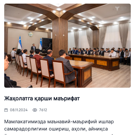
Жаҳолатга қарши маърифат
08.11.2024
7612
Мамлакатимизда маънавий-маърифий ишлар
самарадорлигини ошириш, аҳоли, айниқса