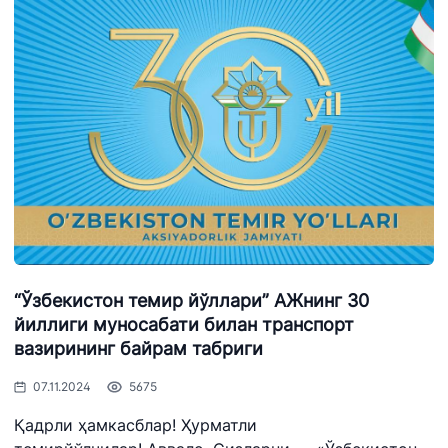
“Ўзбекистон темир йўллари” АЖнинг 30
йиллиги муносабати билан транспорт
вазирининг байрам табриги
07.11.2024
5675
Қадрли ҳамкасблар! Ҳурматли