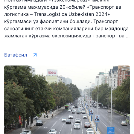
кўргазма мажмуасида 20-юбилей «Транспорт ва
логистика – TransLogistica Uzbekistan 2024»
кўргазмаси ўз фаолиятини бошлади. Транспорт
саноатининг етакчи компанияларини бир майдонда
жамлаган кўргазма экспозициясида транспорт ва ...
Батафсил