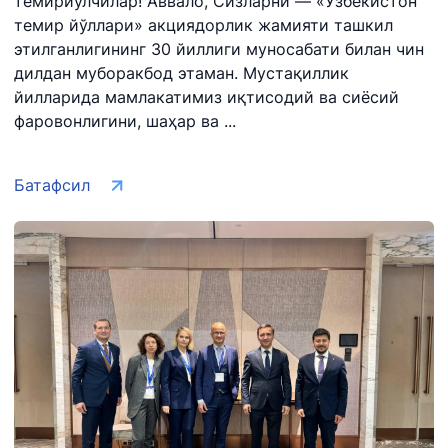
темирйўлчилар! Аввало, Сизларни — «Ўзбекистон
темир йўллари» акциядорлик жамияти ташкил
этилганлигининг 30 йиллиги муносабати билан чин
дилдан муборакбод этаман. Мустақиллик
йилларида мамлакатимиз иқтисодий ва сиёсий
фаровонлигини, шаҳар ва ...
Батафсил