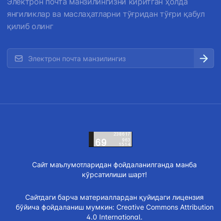
Электрон почта манзилингизни киритган ҳолда
янгиликлар ва маслаҳатларни тўғридан тўғри қабул
қилиб олинг
Сайт маълумотларидан фойдаланилганда манба
кўрсатилиши шарт!
Сайтдаги барча материаллардан қуйидаги лицензия
бўйича фойдаланиш мумкин:
Creative Commons Attribution
4.0 International.