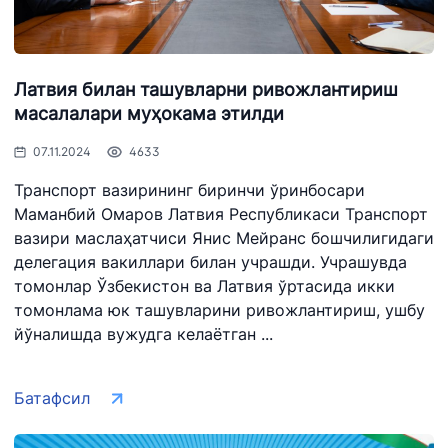
Латвия билан ташувларни ривожлантириш
масалалари муҳокама этилди
07.11.2024
4633
Транспорт вазирининг биринчи ўринбосари
Маманбий Омаров Латвия Республикаси Транспорт
вазири маслаҳатчиси Янис Мейранс бошчилигидаги
делегация вакиллари билан учрашди. Учрашувда
томонлар Ўзбекистон ва Латвия ўртасида икки
томонлама юк ташувларини ривожлантириш, ушбу
йўналишда вужудга келаётган ...
Батафсил