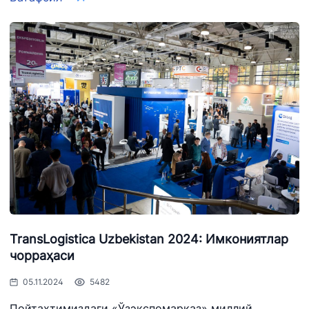
рақами
1062
+998 (71) 207-
+998 (71) 200-
87-00
02-04
+998 (71) 207-
+998 (71) 207-
87-02
67-68
034
TransLogistica Uzbekistan 2024: Имкониятлар
чорраҳаси
05.11.2024
5482
Пойтахтимиздаги «Ўзэкспомарказ» миллий