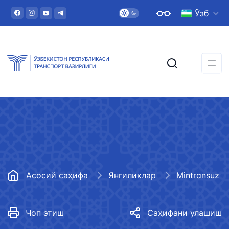
Ўзб
Асосий саҳифа
Янгиликлар
Mintransuz
Чоп этиш
Саҳифани улашиш