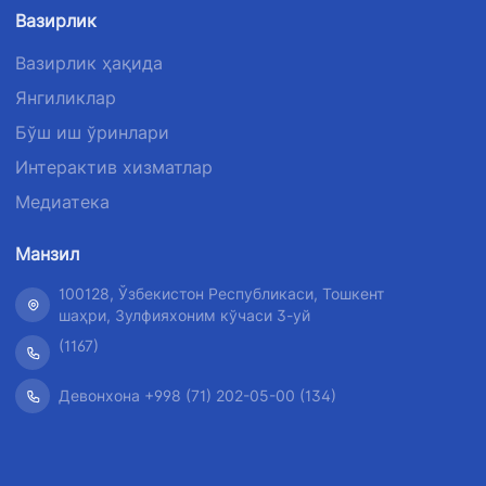
телефон
рақами
рақами
Вазирлик
рақами
1062
+998 (71) 207-
Вазирлик ҳақида
+998 (71) 200-
87-00
Янгиликлар
02-04
+998 (71) 207-
Бўш иш ўринлари
+998 (71) 207-
87-02
67-68
Интерактив хизматлар
Медиатека
034
Манзил
100128, Ўзбекистон Республикаси, Тошкент
шаҳри, Зулфияхоним кўчаси 3-уй
(1167)
Девонхона +998 (71) 202-05-00 (134)