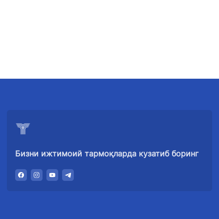
"Uzbekistan
"Ўзбекистон
"Uzbekistan
Airways" АЖ
темир
Airports" АЖ
йўллари" АЖ
Ишонч
Ишонч
Ишонч
телефон
телефон
телефон
рақами
рақами
рақами
+998 (78) 140-
+998 (55) 501-
+998 (71) 237-
02-00
47-09
99-98
Бизни ижтимоий тармоқларда кузатиб боринг
"Тошшаҳартрансхизмат"
"Ўзавтовокзал
Автомобил
АЖ
сервис" МЧЖ
йўллари
қўмитаси
Ишонч
Ишонч
Ишонч
телефон
телефон