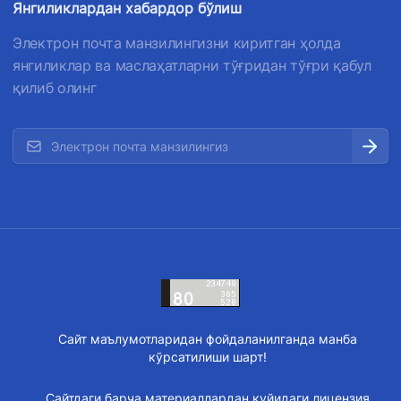
Янгиликлардан хабардор бўлиш
Электрон почта манзилингизни киритган ҳолда
янгиликлар ва маслаҳатларни тўғридан тўғри қабул
қилиб олинг
Сайт маълумотларидан фойдаланилганда манба
кўрсатилиши шарт!
Сайтдаги барча материаллардан қуйидаги лицензия