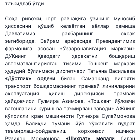
таъкидлаб ўтди.
Соҳа ривожи, юрт равнақига ўзининг муносиб
ҳиссасини қўшиб келаётган аёллар ҳамиша
Давлатимиз раҳбарининг юксак
эътиборида. Байрам арафасида Президентимиз
фармонига асосан «Ўзаэронавигация маркази»
ДУКнинг Ҳаводаги ҳаракатни бошқариш
автоматлаштирилган тизими Тошкент маркази
ҳудудий бўлинмаси диспетчери Татьяна Васильева
«Дўстлик» ордени
билан Самарқанд вилояти
транспорт бошқармасининг трамвай линияларини
эксплуатация қилиш дирекцияси трамвай
ҳайдовчиси Гулмира Азимова, «Тошкент йўловчи
"Uzbekistan
"Ўзбекистон
"Uzbekistan
вагонларини қуриш ва таъмирлаш заводи» АЖнинг
Airways" АЖ
темир
Airports" АЖ
кўприкли кран машинисти Гулчехра Сулаймонова
йўллари" АЖ
ҳамда Балиқчи тумани йўл хўжалиги пудрат
Ишонч
Ишонч
таъмирлаш-фойдаланиш корхонаси ишчиси
Ишонч
телефон
телефон
Рўзихон Мехмонова
«Шуҳрат» медали
билан