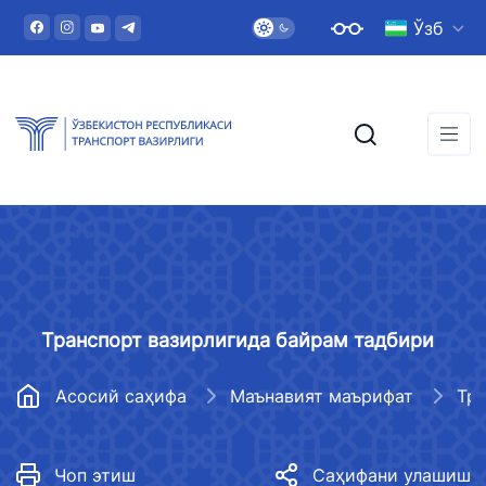
Ўзб
Транспорт вазирлигида байрам тадбири
Асосий саҳифа
Маънавият маърифат
Чоп этиш
Саҳифани улашиш