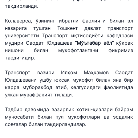
телефон
рақами
рақами
тақдирланди.
рақами
+998 (78) 140-
+998 (55) 501-
+998 (71) 237-
02-00
47-09
Қолаверса, ўзининг ибратли фаолияти билан эл
99-98
назарига тушган Тошкент давлат транспорт
университети Транспорт иқтисодиёти кафедраси
"Тошшаҳартрансхизмат"
"Ўзавтовокзал
Автомобил
мудири Саодат Юлдашева
“Мўътабар аёл”
кўкрак
АЖ
сервис" МЧЖ
йўллари
нишони билан мукофотлангани фикримиз
қўмитаси
тасдиғидир.
Ишонч
Ишонч
Ишонч
телефон
телефон
Транспорт вазири Илҳом Маҳкамов Саодат
телефон
рақами
рақами
Юлдашевани ушбу юксак мукофот билан яна бир
рақами
карра муборакбод этиб, келгусидаги фаолиятида
1062
+998 (71) 207-
+998 (71) 200-
улкан муваффақият тилади.
87-00
02-04
+998 (71) 207-
Тадбир давомида вазирлик хотин-қизлари байрам
+998 (71) 207-
87-02
муносабати билан пул мукофотлари ва эсдалик
67-68
совғалар билан тақдирландилар.
034