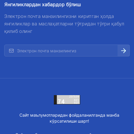
Янгиликлардан хабардор бўлиш
Электрон почта манзилингизни киритган ҳолда
янгиликлар ва маслаҳатларни тўғридан тўғри қабул
қилиб олинг
Сайт маълумотларидан фойдаланилганда манба
кўрсатилиши шарт!