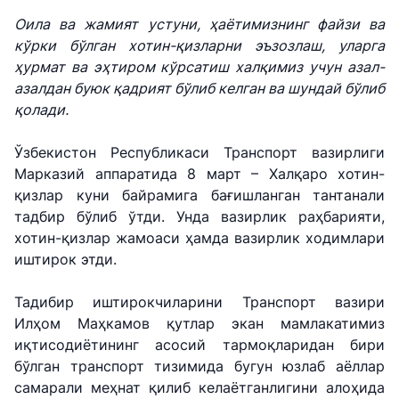
Оила ва жамият устуни, ҳаётимизнинг файзи ва
кўрки бўлган хотин-қизларни эъзозлаш, уларга
ҳурмат ва эҳтиром кўрсатиш халқимиз учун азал-
азалдан буюк қадрият бўлиб келган ва шундай бўлиб
қолади.
Ўзбекистон Республикаси Транспорт вазирлиги
Марказий аппаратида 8 март – Халқаро хотин-
қизлар куни байрамига бағишланган тантанали
тадбир бўлиб ўтди. Унда вазирлик раҳбарияти,
хотин-қизлар жамоаси ҳамда вазирлик ходимлари
иштирок этди.
Тадибир иштирокчиларини Транспорт вазири
Илҳом Маҳкамов қутлар экан мамлакатимиз
иқтисодиётининг асосий тармоқларидан бири
бўлган транспорт тизимида бугун юзлаб аёллар
самарали меҳнат қилиб келаётганлигини алоҳида