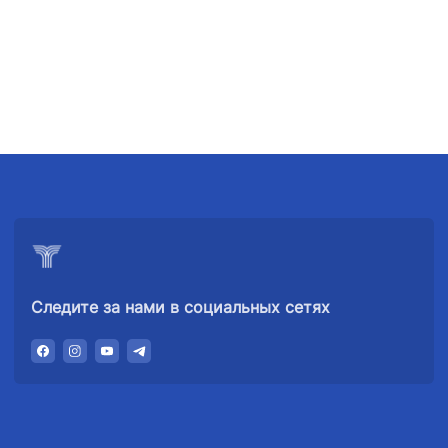
доверия
доверия
доверия
+998 (78) 140-
+998 (71) 237-
+998 (55) 501-
02-00
99-98
47-09
АО
ООО
Комитет по
"Тошшахартрансхизмат"
"Узавтовокзал
автомобильным
сервис"
дорогам
Номер
Номер
Номер
телефона
телефона
телефона
доверия
доверия
доверия
1062
+998 (71) 207-
+998 (71) 200-
Следите за нами в социальных сетях
87-00
02-04
+998 (71) 207-
+998 (71) 207-
87-02
67-68