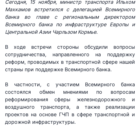
Сегодня, 15 ноября, министр транспорта Ильхом
Махкамов встретился с делегацией Всемирного
банка во главе с региональным директором
Всемирного банка по инфраструктуре Европы и
Центральной Азии Чарльзом Кормье.
В ходе встречи стороны обсудили вопросы
сотрудничества, направленного на поддержку
реформ, проводимых в транспортной сфере нашей
страны при поддержке Всемирного банка.
В частности, с участием Всемирного банка
состоялся обмен мнениями по вопросам
АО
АО
АО
реформирования сферы железнодорожного и
"Uzbekistan
"O'zbekiston
"Uzbekistan
воздушного транспорта, а также реализации
Airways"
temir yo'llari"
Airports"
проектов на основе ГЧП в сфере транспортной и
дорожной инфраструктуры.
Номер
Номер
Номер
телефона
телефона
телефона