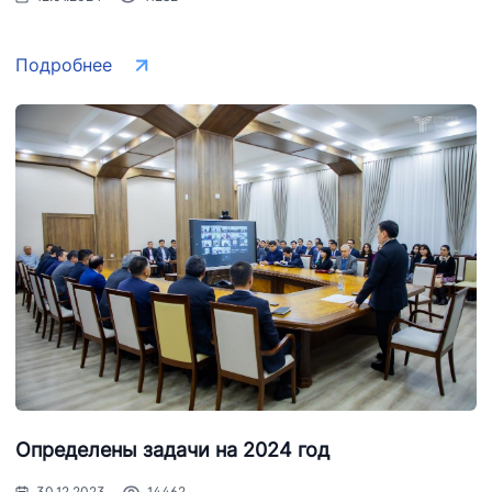
телефона
телефона
доверия
доверия
доверия
Подробнее
1062
+998 (71) 207-
+998 (71) 200-
87-00
02-04
+998 (71) 207-
+998 (71) 207-
87-02
67-68
Определены задачи на 2024 год
30.12.2023
14462