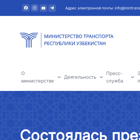
Адрес электронной почты: info@mintrans
О
Пресс-
Деятельность
министерстве
служба
Автомобильный транспорт
О министерстве
Новости
Речной транспорт
Руководство
Полезная и
Состоялась пре
Железнодорожный транспорт
Структура
Тендеры и о