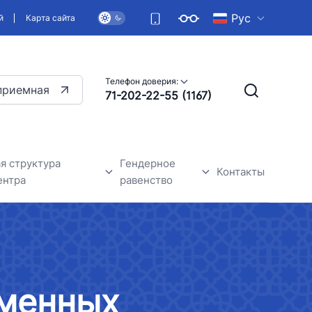
Рус
й
Карта сайта
Телефон доверия:
приемная
71-202-22-55 (1167)
я структура
Гендерное
Контакты
ентра
равенство
дежного центра
Общие сведения
Гендерное равенство-одно из
основных прав человека
еменных