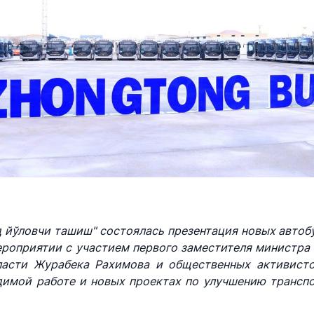
ays"
АО "O'zbekiston temir
АО "Uzbe
yo'llari"
сутствия
или юридических
рия
Номер те
ствляющих поиск
Номер телефона доверия
+998 (55)
 на открытых
+998 (71) 237-99-98
коллегии и совета
а транспорта
хизмат"
ООО "Узавтовокзал сервис"
Комитет
дорогам
з
рия
Номер телефона доверия
я и официальные
Номер те
+998 (71) 207-87-00
руководителя
+998 (71
+998 (71) 207-87-02
ресс-службы
+998 (71)
 йўловчи ташиш" состоялась презентация новых автоб
мероприятии с участием первого заместителя министра
енные программы
ласти Журабека Рахимова и общественных активисто
имой работе и новых проектах по улучшению трансп
ровье