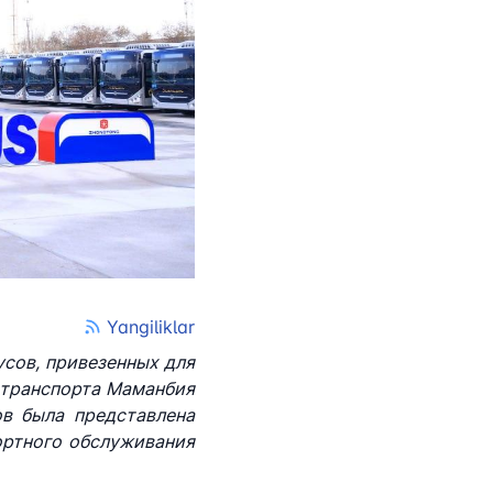
kistan Airports"
лефона доверия
 501-47-09
 по автомобильным
лефона доверия
) 200-02-04
Yangiliklar
 207-67-68
усов, привезенных для
 транспорта Маманбия
в была представлена
ортного обслуживания