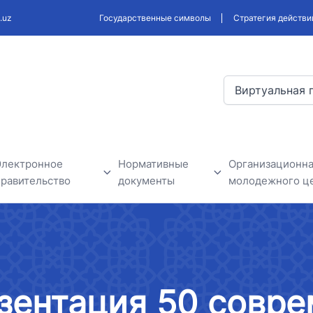
.uz
Государственные символы
Стратегия действи
Виртуальная 
Электронное
Нормативные
Организационна
правительство
документы
молодежного ц
В рамках проектов
Проекты разрабатываемых
Новости моло
электронного правительства
законодательных и
нформация
нормативных актов
Государственные органы
зентация 50 совр
бъявления
Обсуждение нормативно-