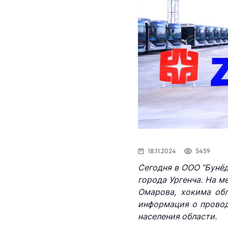
Координационные
соответствии с бюджетным
АО "Uzbekistan Airw
совещательные органы
законодательством
Порядок при
физических 
Номер телефона дове
Духовно-просветительские
лиц, осуще
мероприятия
+998 (78) 140-02-00
информации
заседаниях 
Министерств
АО "Тошшахартранс
Пресс-рели
Номер телефона дове
Выступлени
1062
обращения 
18.11.2024
5459
Контакты п
Сегодня в ООО "Бунёд
города Ургенча. На 
Государств
Омарова, хокима об
информация о провод
Рубрика здо
населения области.