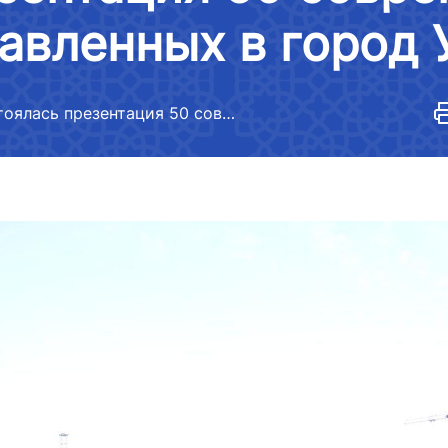
Порядок обработки обращений
правовых актов
тавленных в город 
ея
Открытые данные по индексу
Взаимодействие
убликуемой
эффективности логистики
государственных органов с
юридическими и физическими
а
Состоялась презентация 50 современных автобусов, доставленных в город Ургенч
лицами, международными
едений о
организациями
и Министерства
Нормативно-правовые акты,
утратившие силу
ая информация о
и Министерства
Сведения о международных
договорах
я представителей
Состояние отраслей, динамика
развития, показатели
едений о
и Министерства