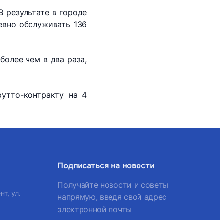
В результате в городе
евно обслуживать 136
более чем в два раза,
утто-контракту на 4
Подписаться на новости
Получайте новости и советы
нт, ул.
напрямую, введя свой адрес
электронной почты