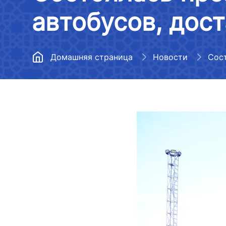
Воздушный транспорт
автобусов, дос
Центральный аппарат
Медиагалер
Метрополитен
Территориальные управления
Список неп
информации
Развитие дорожного хозяйств
Домашняя страница
Новости
Подведомственные
организации
Перечень св
Управления расследования
деятельност
авиационных происшествий и
Нормативные документы
транспорта
инцидентов
Вакансии
Ограниченн
Отчет о деятельности
деятельност
министерства транспорта за
Открытые данные
транспорта
2022 год
Противодействие коррупции
Аккредитаци
Ответы на часто задаваемые
СМИ
вопросы
Регламент работы с
обращениями о коррупции
Перечень св
Аттестация сотрудников
деятельност
Открытые данные в
транспорта