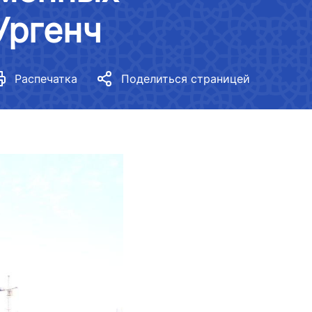
Стратегия обеспечения
Ургенч
гендерного равенства в нашей
стране
Нормативные документы
Распечатка
Поделиться страницей
Гендерная политика в
министерстве
Показатели
Реализованные действия
Разработка нормативных
документов, касающихся
гендерного равенства
Гендерное равенство
медиагалерея