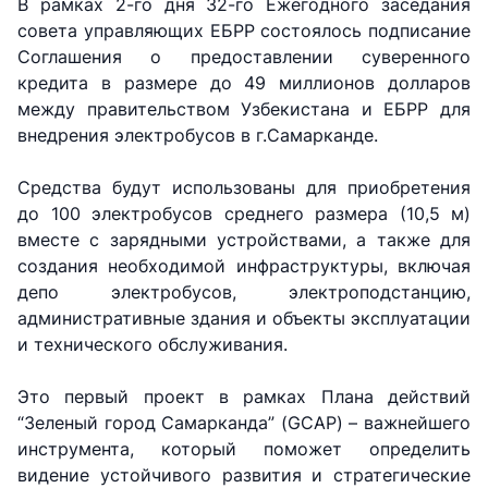
В рамках 2-го дня 32-го Ежегодного заседания
совета управляющих ЕБРР состоялось подписание
Соглашения о предоставлении суверенного
кредита в размере до 49 миллионов долларов
между правительством Узбекистана и ЕБРР для
внедрения электробусов в г.Самарканде.
Средства будут использованы для приобретения
до 100 электробусов среднего размера (10,5 м)
вместе с зарядными устройствами, а также для
создания необходимой инфраструктуры, включая
депо электробусов, электроподстанцию,
административные здания и объекты эксплуатации
и технического обслуживания.
Это первый проект в рамках Плана действий
“Зеленый город Самарканда” (GCAP) – важнейшего
АО
АО
АО
"Uzbekistan
"O'zbekiston
"Uzbekistan
инструмента, который поможет определить
Airways"
temir yo'llari"
Airports"
видение устойчивого развития и стратегические