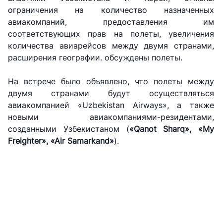
ограничения на количество назначенных
АО
АО
АО
авиакомпаний, предоставления им
"Uzbekistan
"O'zbekiston
"Uzbekistan
соответствующих прав на полеты, увеличения
Airways"
temir yo'llari"
Airports"
количества авиарейсов между двумя странами,
расширения географии. обсуждены полеты.
Номер
Номер
Номер
телефона
телефона
телефона
На встрече было объявлено, что полеты между
доверия
доверия
доверия
двумя странами будут осуществляться
авиакомпанией «Uzbekistan Airways», а также
+998 (78) 140-
+998 (71) 237-
+998 (55) 501-
новыми авиакомпаниями-резидентами,
02-00
99-98
47-09
созданными Узбекистаном (
«Qanot Sharq», «My
Freighter», «Air Samarkand»
).
АО
ООО
Комитет по
"Тошшахартрансхизмат"
"Узавтовокзал
автомобильным
сервис"
дорогам
Номер
Номер
Номер
телефона
телефона
телефона
доверия
доверия
доверия
1062