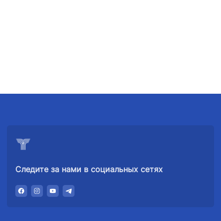
АО
АО
АО
"Uzbekistan
"O'zbekiston
"Uzbekistan
Airways"
temir yo'llari"
Airports"
Номер
Номер
Номер
телефона
телефона
телефона
доверия
доверия
доверия
+998 (78) 140-
+998 (71) 237-
+998 (55) 501-
02-00
99-98
47-09
Следите за нами в социальных сетях
АО
ООО
Комитет по
"Тошшахартрансхизмат"
"Узавтовокзал
автомобильным
сервис"
дорогам
Номер
Номер
Номер
телефона