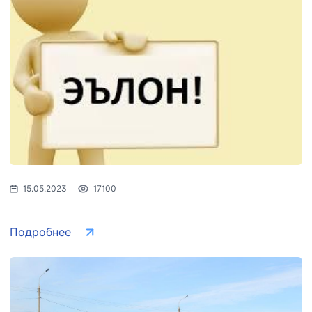
02-00
99-98
47-09
АО
ООО
Комитет по
"Тошшахартрансхизмат"
"Узавтовокзал
автомобильным
сервис"
дорогам
Номер
Номер
Номер
телефона
телефона
телефона
доверия
доверия
доверия
1062
+998 (71) 207-
+998 (71) 200-
87-00
02-04
15.05.2023
17100
+998 (71) 207-
+998 (71) 207-
87-02
67-68
Подробнее