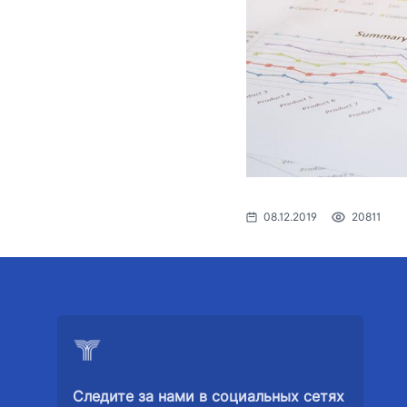
Координационные
соответствии с бюджетным
Номер телефона дове
совещательные органы
законодательством
Порядок при
1062
физических 
Духовно-просветительские
лиц, осуще
мероприятия
информации
заседаниях 
Министерств
Пресс-рели
08.12.2019
20811
Выступлени
обращения 
Контакты п
Государств
Рубрика здо
Следите за нами в социальных сетях