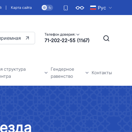
Рус
й
Карта сайта
Телефон доверия:
приемная
71-202-22-55 (1167)
я структура
Гендерное
Контакты
ентра
равенство
дежного центра
Общие сведения
Гендерное равенство-одно из
основных прав человека
езда