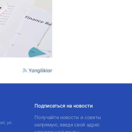
лефона доверия
) 200-02-04
 207-67-68
Yangiliklar
Подписаться на новости
Получайте новости и советы
нт, ул.
напрямую, введя свой адрес