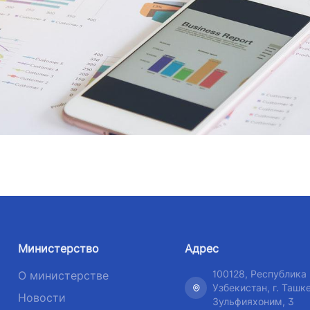
рия
Номер телефона доверия
Номер те
сутствия
+998 (71) 207-87-00
или юридических
+998 (71
ствляющих поиск
+998 (71) 207-87-02
 на открытых
+998 (71)
коллегии и совета
а транспорта
з
я и официальные
руководителя
ресс-службы
Министерство
Адрес
енные программы
100128, Республика
О министерстве
ровье
Узбекистан, г. Ташке
Новости
Зульфияхоним, 3