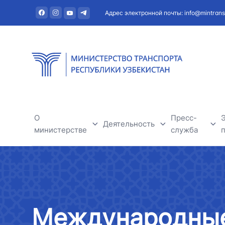
Адрес электронной почты: info@mintrans
О
Пресс-
Деятельность
министерстве
служба
Автомобильный транспорт
О министерстве
Новости
Речной транспорт
Руководство
Полезная и
Международные
Железнодорожный транспорт
Структура
Тендеры и о