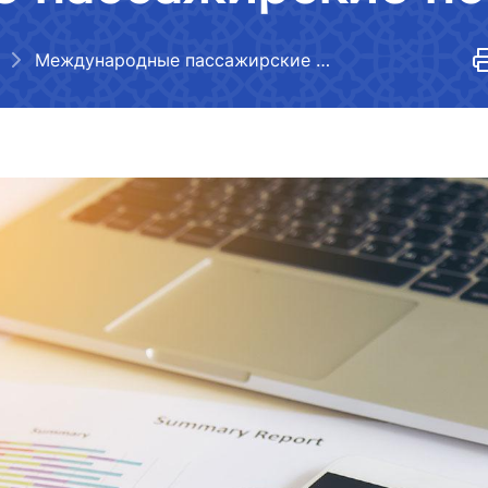
Порядок обработки обращений
правовых актов
ея
Открытые данные по индексу
Взаимодействие
Международные пассажирские поезда
убликуемой
эффективности логистики
государственных органов с
юридическими и физическими
а
лицами, международными
едений о
организациями
и Министерства
Нормативно-правовые акты,
утратившие силу
ая информация о
ays"
АО "O'zbekiston temir
АО "Uzbe
и Министерства
Сведения о международных
yo'llari"
договорах
рия
Номер те
я представителей
Номер телефона доверия
Состояние отраслей, динамика
+998 (55)
развития, показатели
+998 (71) 237-99-98
едений о
хизмат"
ООО "Узавтовокзал сервис"
Комитет
и Министерства
дорогам