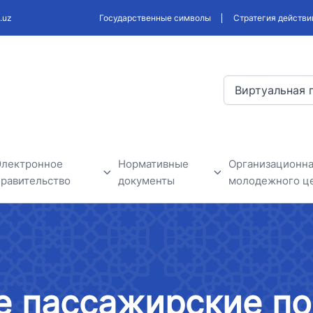
.uz
Государственные символы
Стратегия действи
Виртуальная 
Электронное
Нормативные
Организационна
правительство
документы
молодежного ц
В рамках проектов
Проекты разрабатываемых
Новости моло
электронного правительства
законодательных и
нформация
нормативных актов
Государственные органы
 пассажирские по
бъявления
Обсуждение нормативно-