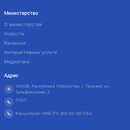
Министерство
О министерстве
Новости
Вакансии
Интерактивные услуги
АО "Uzbekistan
АО "O'zbekiston temir
Airways"
yo'llari"
Медиатека
Номер телефона
Номер телефона
Адрес
доверия
доверия
100128, Республика Узбекистан, г. Ташкент, ул.
+998 (78) 140-02-00
+998 (71) 237-99-98
Зульфияхоним, 3
(1167)
АО
ООО "Узавтовокзал
"Тошшахартрансхизмат"
сервис"
Канцелярия +998 (71) 202-05-00 (134)
Номер телефона
Номер телефона