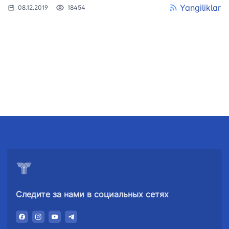
Yangiliklar
08.12.2019
18454
АО
АО
АО
"Uzbekistan
"O'zbekiston
"Uzbekistan
Airways"
temir yo'llari"
Airports"
Номер
Номер
Номер
телефона
телефона
телефона
доверия
доверия
доверия
+998 (78) 140-
+998 (71) 237-
+998 (55) 501-
02-00
99-98
47-09
АО
ООО
Комитет по
Следите за нами в социальных сетях
"Тошшахартрансхизмат"
"Узавтовокзал
автомобильным
сервис"
дорогам
Номер