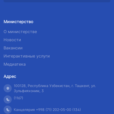
Номер
Номер
телефона
телефона
телефона
доверия
доверия
доверия
1062
Министерство
+998 (71) 207-
+998 (71) 200-
87-00
02-04
О министерстве
Новости
+998 (71) 207-
+998 (71) 207-
87-02
67-68
Вакансии
Интерактивные услуги
Медиатека
Адрес
100128, Республика Узбекистан, г. Ташкент, ул.
Зульфияхоним, 3
(1167)
Канцелярия +998 (71) 202-05-00 (134)