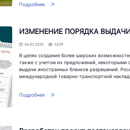
Подробнее
ays"
АО "O'zbekiston temir
АО "Uzbe
yo'llari"
ИЗМЕНЕНИЕ ПОРЯДКА ВЫДАЧИ
рия
Номер те
Номер телефона доверия
+998 (55)
06.02.2025
5339
+998 (71) 237-99-98
В целях создания более широких возможностей
хизмат"
ООО "Узавтовокзал сервис"
Комитет
также с учетом их предложений, некоторыми 
дорогам
выдачи иностранных бланков разрешений. Рос
международной товарно-транспортной накладно
рия
Номер телефона доверия
Номер те
+998 (71) 207-87-00
+998 (71
Подробнее
+998 (71) 207-87-02
+998 (71)