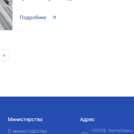
Подробнее
»
Министерство
Адрес
100128, Республика
О министерстве