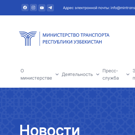
Адрес электронной почты: info@mintrans
О
Пресс-
Деятельность
министерстве
служба
Автомобильный транспорт
О министерстве
Новости
Речной транспорт
Руководство
Полезная и
Новости
Железнодорожный транспорт
Структура
Тендеры и о