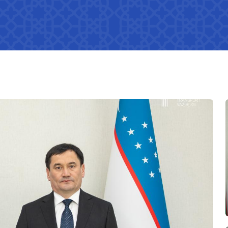
Порядок обработки обращений
правовых актов
ея
Открытые данные по индексу
Взаимодействие
убликуемой
эффективности логистики
государственных органов с
юридическими и физическими
а
лицами, международными
едений о
организациями
и Министерства
Нормативно-правовые акты,
утратившие силу
ая информация о
и Министерства
Сведения о международных
договорах
я представителей
Состояние отраслей, динамика
развития, показатели
едений о
и Министерства