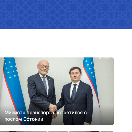
Стратегия обеспечения
гендерного равенства в нашей
стране
Нормативные документы
Гендерная политика в
министерстве
Показатели
Реализованные действия
Разработка нормативных
документов, касающихся
гендерного равенства
Министр транспорта встретился с
Гендерное равенство
послом Эстонии
медиагалерея
21.02.2025
11743