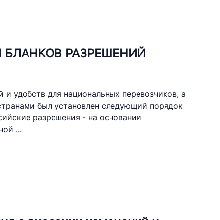
kistan Airports"
 БЛАНКОВ РАЗРЕШЕНИЙ
лефона доверия
 501-47-09
 и удобств для национальных перевозчиков, а
 по автомобильным
странами был установлен следующий порядок
сийские разрешения - на основании
й ...
лефона доверия
) 200-02-04
 207-67-68