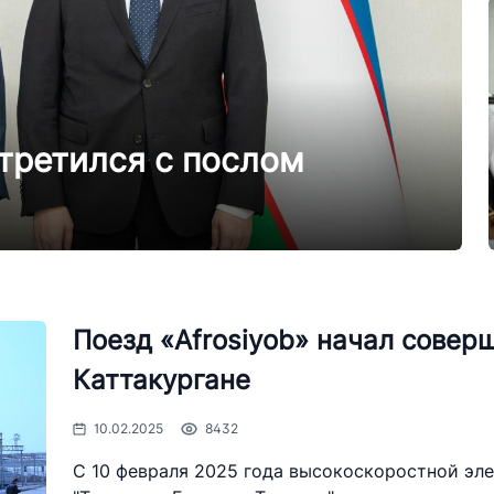
сутствия
или юридических
ствляющих поиск
 на открытых
третился с послом
коллегии и совета
а транспорта
з
я и официальные
руководителя
Поезд «Afrosiyob» начал соверш
ресс-службы
Каттакургане
енные программы
10.02.2025
8432
ровье
С 10 февраля 2025 года высокоскоростной эл