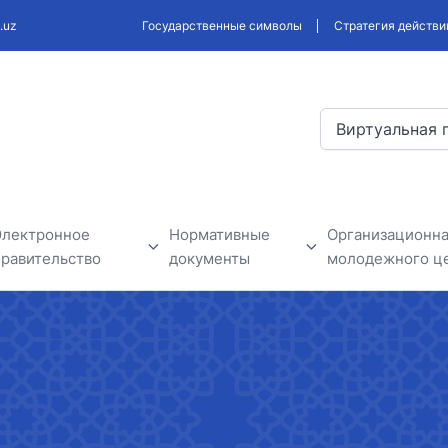
.uz
Государственные символы
Стратегия действи
Виртуальная 
Электронное
Нормативные
Организационна
правительство
документы
молодежного ц
В рамках проектов
Проекты разрабатываемых
Новости моло
электронного правительства
законодательных и
нформация
нормативных актов
Государственные органы
бъявления
Обсуждение нормативно-