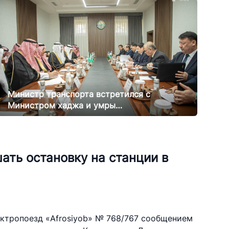
Министр транспорта встретился с
Министром хаджа и умры
Саудовской Аравии
20.02.2025
12020
ать остановку на станции в
ектропоезд «Afrosiyob» № 768/767 сообщением