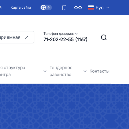
Рус
й
Карта сайта
Телефон доверия:
приемная
71-202-22-55 (1167)
я структура
Гендерное
Контакты
ентра
равенство
дежного центра
Общие сведения
Гендерное равенство-одно из
основных прав человека