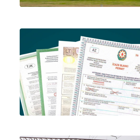
АО "Uzbekistan Airw
Номер телефона дове
+998 (78) 140-02-00
АО "Тошшахартранс
Номер телефона дове
1062