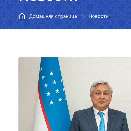
Воздушный транспорт
Центральный аппарат
Медиагалер
Домашняя страница
Новости
Метрополитен
Территориальные управления
Список неп
информации
Развитие дорожного хозяйств
Подведомственные
организации
Перечень св
Управления расследования
деятельност
авиационных происшествий и
Нормативные документы
транспорта
инцидентов
Вакансии
Ограниченн
Отчет о деятельности
деятельност
министерства транспорта за
Открытые данные
транспорта
2022 год
Противодействие коррупции
Аккредитаци
Ответы на часто задаваемые
СМИ
вопросы
Регламент работы с
обращениями о коррупции
Перечень св
Аттестация сотрудников
деятельност
Открытые данные в
транспорта