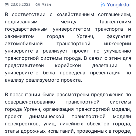
Yangiliklar
23.05.2023
9834
В соответствии с хозяйственным соглашением,
подписанным между Ташкентским
государственным университетом транспорта и
хакимиатом города Ургенч, факультет
автомобильной транспортной инженерии
университета реализует проект по улучшению
транспортной системы города. В связи с этим для
представителей корейской делегации в
университете была проведена презентация по
анализу реализуемого проекта.
В презентации были рассмотрены предложения по
совершенствованию транспортной системы
города Ургенч, организация транспортной модели,
АО
АО
АО
"Uzbekistan
"O'zbekiston
"Uzbekistan
проект динамической транспортной модели
Airways"
temir yo'llari"
Airports"
перекрестков, улиц, линейных объектов города,
этапы дорожных испытаний, проводимых в городе,