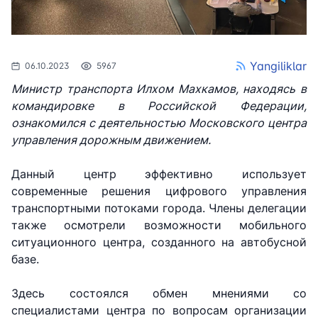
Yangiliklar
06.10.2023
5967
Министр транспорта Илхом Махкамов, находясь в
командировке в Российской Федерации,
ознакомился с деятельностью Московского центра
управления дорожным движением.
Данный центр эффективно использует
современные решения цифрового управления
транспортными потоками города. Члены делегации
также осмотрели возможности мобильного
ситуационного центра, созданного на автобусной
базе.
АО
АО
АО
"Uzbekistan
"O'zbekiston
"Uzbekistan
Здесь состоялся обмен мнениями со
Airways"
temir yo'llari"
Airports"
специалистами центра по вопросам организации