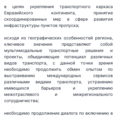
в целях укрепления транспортного каркаса
АО
АО
АО
"Uzbekistan
"O'zbekiston
"Uzbekistan
Евразийского континента, принятие
Airways"
temir yo'llari"
Airports"
скоординированных мер в сфере развития
инфраструктуры пунктов пропуска;
Номер
Номер
Номер
телефона
телефона
телефона
исходя из географических особенностей региона,
доверия
доверия
доверия
ключевое значение представляют собой
мультимодальные транспортные решения и
+998 (78) 140-
+998 (71) 237-
+998 (55) 501-
проекты, объединяющие потенциал различных
02-00
99-98
47-09
видов транспорта, с данной точки зрения
необходимо продолжить обмен опытом по
АО
ООО
Комитет по
выстраиванию международных сервисов
"Тошшахартрансхизмат"
"Узавтовокзал
автомобильным
сервис"
дорогам
различными видами транспорта, устранению
имеющихся барьеров и укреплению
Номер
межотраслевого и межрегионального
Номер
Номер
телефона
сотрудничества;
телефона
телефона
доверия
доверия
доверия
1062
необходимо продолжение диалога по включению в
+998 (71) 207-
+998 (71) 200-