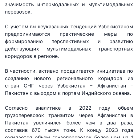
значимость интермодальных и мультимодальных
перевозок.
С учетом вышеуказанных тенденций Узбекистаном
предпринимаются практические меры по
формированию перспективных и развитию
АО
АО
АО
"Uzbekistan
"O'zbekiston
"Uzbekistan
действующих мультимодальных транспортных
Airways"
temir yo'llari"
Airports"
коридоров в регионе.
Номер
Номер
Номер
В частности, активно продвигается инициатива по
телефона
телефона
телефона
созданию нового регионального коридора из
доверия
доверия
доверия
стран СНГ через Узбекистан – Афганистан –
Пакистан с выходом к портам Индийского океана.
+998 (78) 140-
+998 (71) 237-
+998 (55) 501-
02-00
99-98
47-09
Согласно аналитике в 2022 году объем
грузоперевозок транзитом через Афганистан в
АО
ООО
Комитет по
Пакистан увеличился более чем в два раза,
"Тошшахартрансхизмат"
"Узавтовокзал
автомобильным
сервис"
дорогам
составив 670 тысяч тонн. К концу 2023 года
ожидается объем грузоперевозок более чем на 1