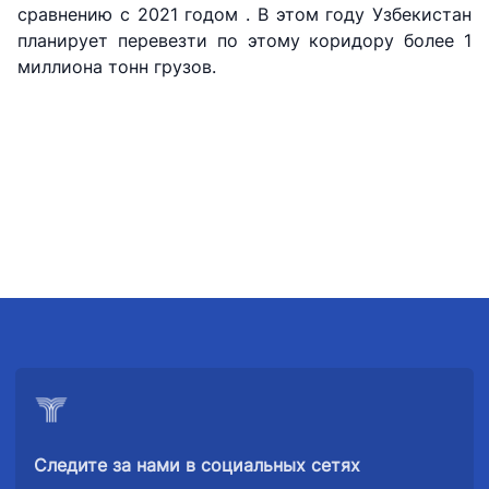
сравнению с 2021 годом . В этом году Узбекистан
Номер
планирует перевезти по этому коридору более 1
Номер
Номер
телефона
миллиона тонн грузов.
телефона
телефона
доверия
доверия
доверия
1062
+998 (71) 207-
+998 (71) 200-
87-00
02-04
+998 (71) 207-
+998 (71) 207-
87-02
67-68
Следите за нами в социальных сетях