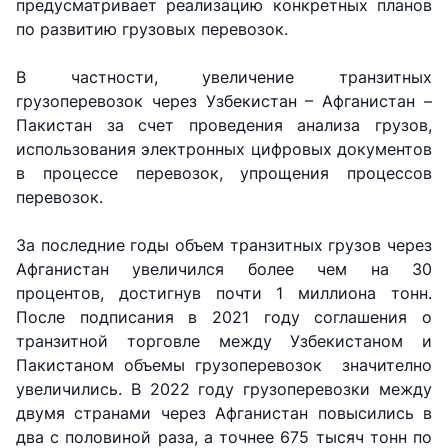
предусматривает реализацию конкретных планов
по развитию грузовых перевозок.
В частности, увеличение транзитных
грузоперевозок через Узбекистан – Афганистан –
Пакистан за счет проведения анализа грузов,
использования электронных цифровых документов
АО
АО
АО
в процессе перевозок, упрощения процессов
"Uzbekistan
"O'zbekiston
"Uzbekistan
Airways"
temir yo'llari"
Airports"
перевозок.
За последние годы объем транзитных грузов через
Номер
Номер
Номер
Афганистан увеличился более чем на 30
телефона
телефона
телефона
доверия
доверия
доверия
процентов, достигнув почти 1 миллиона тонн.
После подписания в 2021 году соглашения о
+998 (78) 140-
+998 (71) 237-
+998 (55) 501-
транзитной торговле между Узбекистаном и
02-00
99-98
47-09
Пакистаном объемы грузоперевозок значително
увеличились. В 2022 году грузоперевозки между
АО
ООО
Комитет по
двумя странами через Афганистан повысились в
"Тошшахартрансхизмат"
"Узавтовокзал
автомобильным
два с половиной раза, а точнее 675 тысяч тонн по
сервис"
дорогам