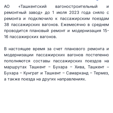
АО «Ташкентский вагоностроительный и
ремонтный завод» до 1 июля 2023 года сняло с
ремонта и подключило к пассажирским поездам
38 пассажирских вагонов. Ежемесячно в среднем
проводится плановый ремонт и модернизация 15-
16 пассажирских вагонов.
В настоящее время за счет планового ремонта и
модернизации пассажирских вагонов постепенно
пополняются составы пассажирских поездов на
маршрутах Ташкент – Бухара – Хива, Ташкент –
АО
АО
АО
Бухара – Кунграт и Ташкент – Самарканд – Термез,
"Uzbekistan
"O'zbekiston
"Uzbekistan
а также поезда на других направлениях.
Airways"
temir yo'llari"
Airports"
Номер
Номер
Номер
телефона
телефона
телефона
доверия
доверия
доверия